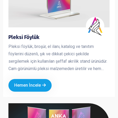
Pleksi Föylük
Pleksi föylük; broşür, el ilanı, katalog ve tanıtım
föylerini düzenli, şık ve dikkat çekici şekilde
sergilemek için kullanılan şeffaf akrilik stand ürünüdür.
Cam görünümlü pleksi malzemeden üretilir ve hem
dayanıklı hem de estetik bir sunum sağlar. İçeride
bulunan baskının net şekilde görünmesini sağlayarak
Hemen İncele
tanıtım materyallerinizin daha profesyonel durmasını
sağlar. Kurumsal alanlarda düzeni korumak ve
müşteriye güven veren bir sunum yapmak için en çok
tercih edilen masaüstü tanıtım ürünlerinden biridir.