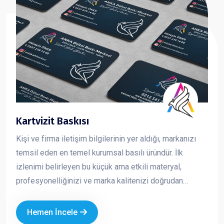
Kartvizit Baskısı
Kişi ve firma iletişim bilgilerinin yer aldığı, markanızı
temsil eden en temel kurumsal basılı üründür. İlk
izlenimi belirleyen bu küçük ama etkili materyal,
profesyonelliğinizi ve marka kalitenizi doğrudan
yansıtır. Kaliteli kağıt, doğru tasarım ve özel baskı
uygulamaları ile hazırlanan kartvizitler, firmanızın
Hemen İncele
prestijini artırır ve akılda kalıcılığını güçlendirir.