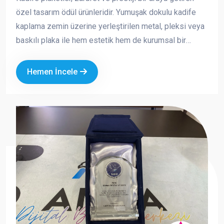
özel tasarım ödül ürünleridir. Yumuşak dokulu kadife
kaplama zemin üzerine yerleştirilen metal, pleksi veya
baskılı plaka ile hem estetik hem de kurumsal bir
görünüm sunar. Özellikle özel günlerde, törenlerde ve
anlamlı teşekkürlerde tercih edilen bu ürünler, değerli
Hemen İncele
anların kalıcı bir simgesi haline gelir.