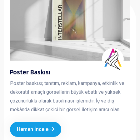
Poster Baskısı
Poster baskısı; tanıtım, reklam, kampanya, etkinlik ve
dekoratif amaçlı görsellerin büyük ebatlı ve yüksek
çözünürlüklü olarak basılması işlemidir. İç ve dış
mekânda dikkat çekici bir görsel iletişim aracı olan
posterler, markaların mesajını hızlı ve etkili şekilde
iletmesini sağlar. Kurumsal tasarım ve kaliteli baskı
Hemen İncele
teknikleriyle üretilen posterler, markanızın profesyonel