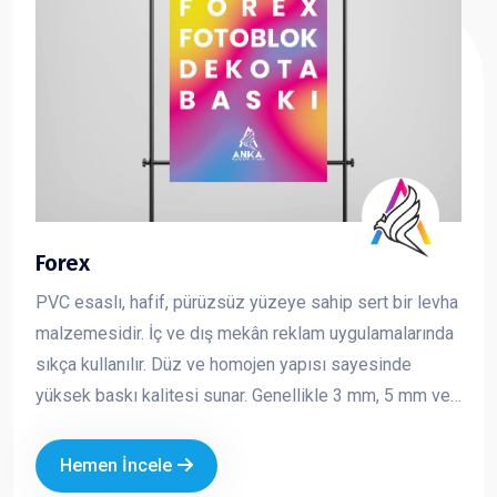
Forex
PVC esaslı, hafif, pürüzsüz yüzeye sahip sert bir levha
malzemesidir. İç ve dış mekân reklam uygulamalarında
sıkça kullanılır. Düz ve homojen yapısı sayesinde
yüksek baskı kalitesi sunar. Genellikle 3 mm, 5 mm ve
10 mm kalınlıklarda üretilir ve kolay kesilebilir,
şekillendirilebilir bir yapıya sahiptir. Reklam ve tanıtım
Hemen İncele
çalışmalarında hem ekonomik hem de şık bir çözüm