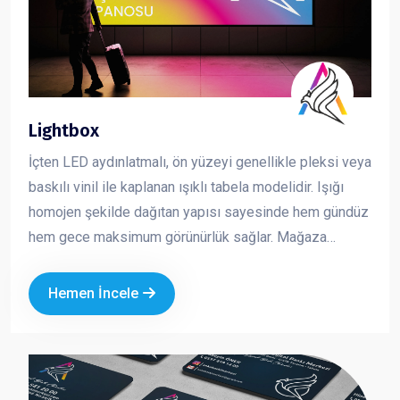
Lightbox
İçten LED aydınlatmalı, ön yüzeyi genellikle pleksi veya
baskılı vinil ile kaplanan ışıklı tabela modelidir. Işığı
homojen şekilde dağıtan yapısı sayesinde hem gündüz
hem gece maksimum görünürlük sağlar. Mağaza
cepheleri, AVM içleri ve kurumsal alanlarda en çok
tercih edilen tabela çözümlerinden biridir. Dikkat çekici,
Hemen İncele
net ve profesyonel bir sunum sağlar.