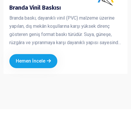
Branda Vinil Baskısı
Branda baskı; dayanıklı vinil (PVC) malzeme üzerine
yapılan, dış mekân koşullarına karşı yüksek direnç
gösteren geniş format baskı türüdür. Suya, güneşe,
rüzgâra ve yıpranmaya karşı dayanıklı yapısı sayesinde
uzun süreli açık hava reklam çalışmalarında güvenle
kullanılır. Canlı renkler ve yüksek çözünürlükte baskı
Hemen İncele
kalitesi ile markanızı uzaktan bile fark edilir hale getirir.
Ekonomik oluşu ve geniş ölçü seçenekleri sayesinde
hem kısa süreli kampanyalarda hem de kalıcı
tanıtımlarda en çok tercih edilen reklam ürünlerinden
biridir.