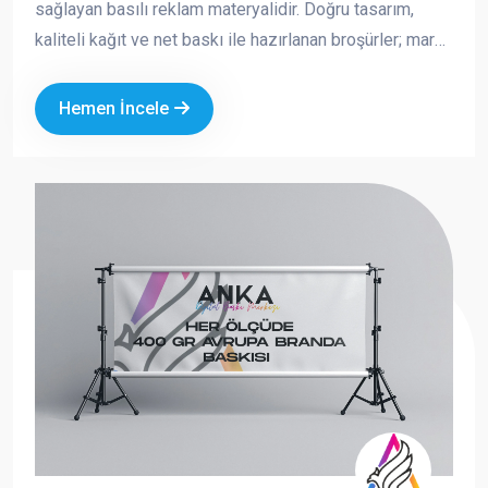
sağlayan basılı reklam materyalidir. Doğru tasarım,
kaliteli kağıt ve net baskı ile hazırlanan broşürler; marka
imajınızı güçlendirir, satışa doğrudan katkı sağlar ve
akılda kalıcılığı artırır. Fuar, açılış, kampanya, kurumsal
Hemen İncele
tanıtım ve saha dağıtımı gibi birçok alanda tercih edilen
broşürler, hem ekonomik hem de etkili bir tanıtım
aracıdır.