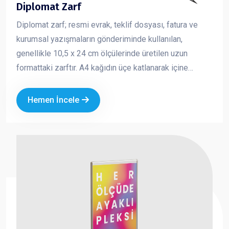
Diplomat Zarf
Diplomat zarf; resmi evrak, teklif dosyası, fatura ve
kurumsal yazışmaların gönderiminde kullanılan,
genellikle 10,5 x 24 cm ölçülerinde üretilen uzun
formattaki zarftır. A4 kağıdın üçe katlanarak içine
yerleştirilebildiği standart yapısı sayesinde iş
dünyasında en çok tercih edilen zarf türlerinden biridir.
Hemen İncele
Kurumsal logo ve iletişim bilgileriyle baskılı olarak
üretilen diplomat zarflar, markanızın profesyonel ve
güvenilir bir imaj oluşturmasına katkı sağlar.