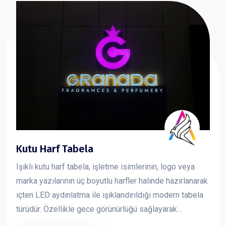
Kutu Harf Tabela
Işıklı kutu harf tabela; işletme isimlerinin, logo veya
marka yazılarının üç boyutlu harfler halinde hazırlanarak
içten LED aydınlatma ile ışıklandırıldığı modern tabela
türüdür. Özellikle gece görünürlüğü sağlayarak
markanın dikkat çekmesini sağlar ve işletmelere