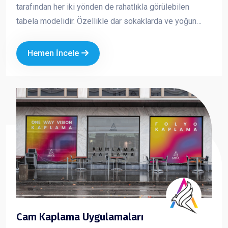
tarafından her iki yönden de rahatlıkla görülebilen
tabela modelidir. Özellikle dar sokaklarda ve yoğun
caddelerde yüksek görünürlük sağlar. Yuvarlak ve kare
formlarda üretilen yan tabelalar; ışıklı veya ışıksız
Hemen İncele
seçenekleriyle markanızın dikkat çekmesini ve
profesyonel bir imaj oluşturmasını sağlar.
Cam Kaplama Uygulamaları