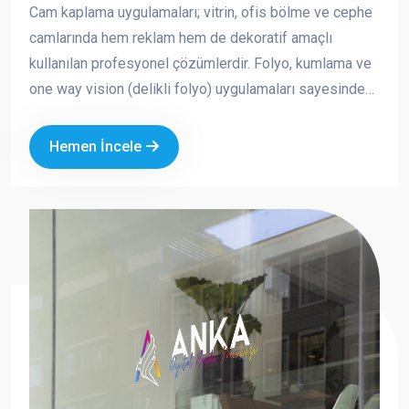
Cam kaplama uygulamaları; vitrin, ofis bölme ve cephe
camlarında hem reklam hem de dekoratif amaçlı
kullanılan profesyonel çözümlerdir. Folyo, kumlama ve
one way vision (delikli folyo) uygulamaları sayesinde
markanızın görünürlüğünü artırırken aynı zamanda
mahremiyet ve güneş kontrolü sağlayabilirsiniz.
Hemen İncele