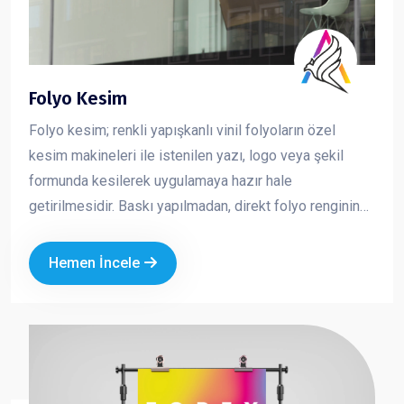
Folyo Kesim
Folyo kesim; renkli yapışkanlı vinil folyoların özel
kesim makineleri ile istenilen yazı, logo veya şekil
formunda kesilerek uygulamaya hazır hale
getirilmesidir. Baskı yapılmadan, direkt folyo renginin
kullanıldığı bu yöntem; net, keskin ve profesyonel bir
görünüm sunar. Özellikle cam, vitrin, araç ve tabela
Hemen İncele
uygulamalarında tercih edilen folyo kesim, markanızın
sade ama güçlü bir şekilde görünmesini sağlar.