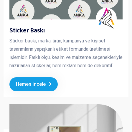
Sticker Baskı
Sticker baskı; marka, ürün, kampanya ve kişisel
tasarımların yapışkanlı etiket formunda üretilmesi
işlemidir. Farklı ölçü, kesim ve malzeme seçenekleriyle
hazırlanan stickerlar; hem reklam hem de dekoratif
amaçlı kullanılan pratik ve etkili tanıtım ürünleridir.
Kurumsal logo ve özel tasarımla üretilen sticker
Hemen İncele
baskılar, markanızın görünürlüğünü artırırken
profesyonel bir imaj oluşturmanıza katkı sağlar.