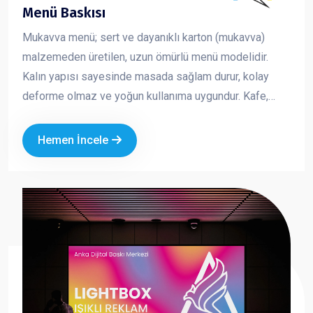
Menü Baskısı
Mukavva menü; sert ve dayanıklı karton (mukavva)
malzemeden üretilen, uzun ömürlü menü modelidir.
Kalın yapısı sayesinde masada sağlam durur, kolay
deforme olmaz ve yoğun kullanıma uygundur. Kafe,
restoran ve fast food işletmeleri için hem şık hem de
pratik bir çözümdür. Marka kimliğinizi güçlü ve düzenli
Hemen İncele
bir şekilde yansıtmanıza yardımcı olur.