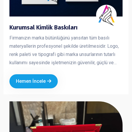
Kurumsal Kimlik Baskıları
Firmanızın marka bütünlüğünü yansıtan tüm basılı
materyallerin profesyonel şekilde üretilmesidir. Logo,
renk paleti ve tipografi gibi marka unsurlarının tutarlı
kullanımı sayesinde işletmenizin güvenilir, güçlü ve
profesyonel bir imaj sergilemesini sağlar. Kurumsal
kimlik çalışmaları, markanızın her temas noktasında
Hemen İncele
aynı kalite ve ciddiyeti göstermesine yardımcı olur.