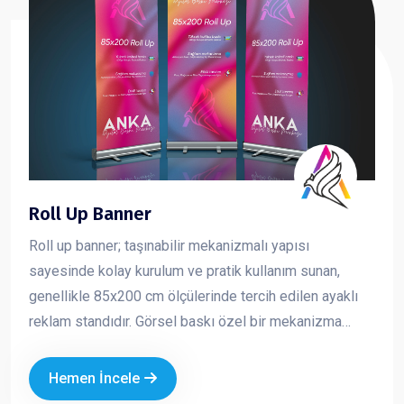
Roll Up Banner
Roll up banner; taşınabilir mekanizmalı yapısı
sayesinde kolay kurulum ve pratik kullanım sunan,
genellikle 85x200 cm ölçülerinde tercih edilen ayaklı
reklam standıdır. Görsel baskı özel bir mekanizma
içerisine sarılıdır ve kullanım sırasında yukarı doğru
çekilerek sabitlenir. Toplanmak istendiğinde ise tekrar
Hemen İncele
mekanizma içine rulo şeklinde sarılır. Hafif yapısı ve