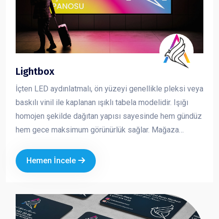
Lightbox
İçten LED aydınlatmalı, ön yüzeyi genellikle pleksi veya
baskılı vinil ile kaplanan ışıklı tabela modelidir. Işığı
homojen şekilde dağıtan yapısı sayesinde hem gündüz
hem gece maksimum görünürlük sağlar. Mağaza
cepheleri, AVM içleri ve kurumsal alanlarda en çok
tercih edilen tabela çözümlerinden biridir. Dikkat çekici,
Hemen İncele
net ve profesyonel bir sunum sağlar.