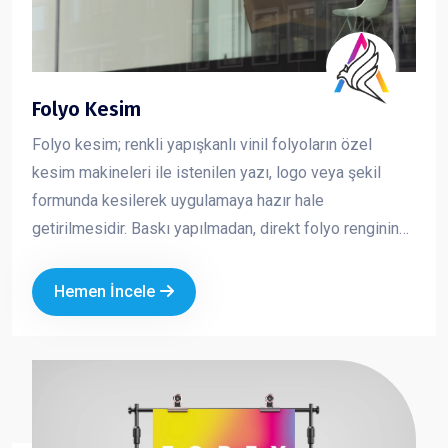
Folyo Kesim
Folyo kesim; renkli yapışkanlı vinil folyoların özel
kesim makineleri ile istenilen yazı, logo veya şekil
formunda kesilerek uygulamaya hazır hale
getirilmesidir. Baskı yapılmadan, direkt folyo renginin
kullanıldığı bu yöntem; net, keskin ve profesyonel bir
görünüm sunar. Özellikle cam, vitrin, araç ve tabela
Hemen İncele
uygulamalarında tercih edilen folyo kesim, markanızın
sade ama güçlü bir şekilde görünmesini sağlar.