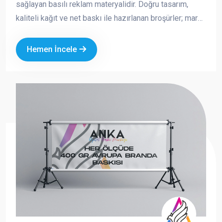
sağlayan basılı reklam materyalidir. Doğru tasarım,
kaliteli kağıt ve net baskı ile hazırlanan broşürler; marka
imajınızı güçlendirir, satışa doğrudan katkı sağlar ve
akılda kalıcılığı artırır. Fuar, açılış, kampanya, kurumsal
Hemen İncele
tanıtım ve saha dağıtımı gibi birçok alanda tercih edilen
broşürler, hem ekonomik hem de etkili bir tanıtım
aracıdır.