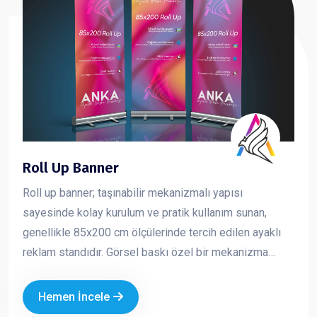
Roll Up Banner
Roll up banner; taşınabilir mekanizmalı yapısı
sayesinde kolay kurulum ve pratik kullanım sunan,
genellikle 85x200 cm ölçülerinde tercih edilen ayaklı
reklam standıdır. Görsel baskı özel bir mekanizma
içerisine sarılıdır ve kullanım sırasında yukarı doğru
çekilerek sabitlenir. Toplanmak istendiğinde ise tekrar
Hemen İncele
mekanizma içine rulo şeklinde sarılır. Hafif yapısı ve