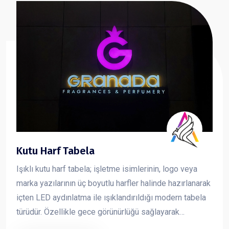
Kutu Harf Tabela
Işıklı kutu harf tabela; işletme isimlerinin, logo veya
marka yazılarının üç boyutlu harfler halinde hazırlanarak
içten LED aydınlatma ile ışıklandırıldığı modern tabela
türüdür. Özellikle gece görünürlüğü sağlayarak
markanın dikkat çekmesini sağlar ve işletmelere