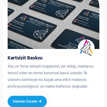
Kartvizit Baskısı
Kişi ve firma iletişim bilgilerinin yer aldığı, markanızı
temsil eden en temel kurumsal basılı üründür. İlk
izlenimi belirleyen bu küçük ama etkili materyal,
profesyonelliğinizi ve marka kalitenizi doğrudan
yansıtır. Kaliteli kağıt, doğru tasarım ve özel baskı
uygulamaları ile hazırlanan kartvizitler, firmanızın
Hemen İncele
prestijini artırır ve akılda kalıcılığını güçlendirir.