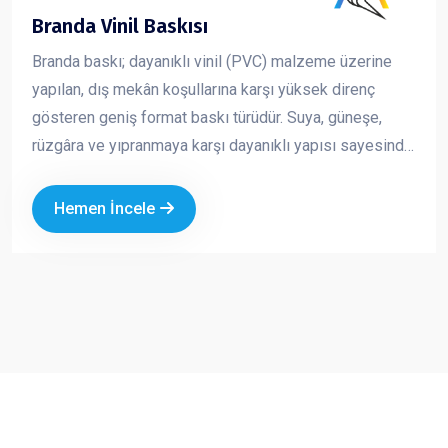
Branda Vinil Baskısı
Branda baskı; dayanıklı vinil (PVC) malzeme üzerine
yapılan, dış mekân koşullarına karşı yüksek direnç
gösteren geniş format baskı türüdür. Suya, güneşe,
rüzgâra ve yıpranmaya karşı dayanıklı yapısı sayesinde
uzun süreli açık hava reklam çalışmalarında güvenle
kullanılır. Canlı renkler ve yüksek çözünürlükte baskı
Hemen İncele
kalitesi ile markanızı uzaktan bile fark edilir hale getirir.
Ekonomik oluşu ve geniş ölçü seçenekleri sayesinde
hem kısa süreli kampanyalarda hem de kalıcı
tanıtımlarda en çok tercih edilen reklam ürünlerinden
biridir.