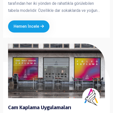
tarafından her iki yönden de rahatlıkla görülebilen
tabela modelidir. Özellikle dar sokaklarda ve yoğun
caddelerde yüksek görünürlük sağlar. Yuvarlak ve kare
formlarda üretilen yan tabelalar; ışıklı veya ışıksız
Hemen İncele
seçenekleriyle markanızın dikkat çekmesini ve
profesyonel bir imaj oluşturmasını sağlar.
Cam Kaplama Uygulamaları