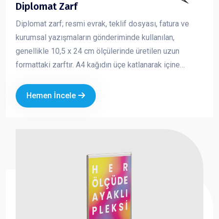
Diplomat Zarf
Diplomat zarf; resmi evrak, teklif dosyası, fatura ve
kurumsal yazışmaların gönderiminde kullanılan,
genellikle 10,5 x 24 cm ölçülerinde üretilen uzun
formattaki zarftır. A4 kağıdın üçe katlanarak içine
yerleştirilebildiği standart yapısı sayesinde iş
dünyasında en çok tercih edilen zarf türlerinden biridir.
Hemen İncele
Kurumsal logo ve iletişim bilgileriyle baskılı olarak
üretilen diplomat zarflar, markanızın profesyonel ve
güvenilir bir imaj oluşturmasına katkı sağlar.