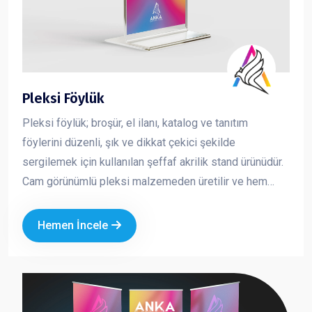
Pleksi Föylük
Pleksi föylük; broşür, el ilanı, katalog ve tanıtım
föylerini düzenli, şık ve dikkat çekici şekilde
sergilemek için kullanılan şeffaf akrilik stand ürünüdür.
Cam görünümlü pleksi malzemeden üretilir ve hem
dayanıklı hem de estetik bir sunum sağlar. İçeride
bulunan baskının net şekilde görünmesini sağlayarak
Hemen İncele
tanıtım materyallerinizin daha profesyonel durmasını
sağlar. Kurumsal alanlarda düzeni korumak ve
müşteriye güven veren bir sunum yapmak için en çok
tercih edilen masaüstü tanıtım ürünlerinden biridir.