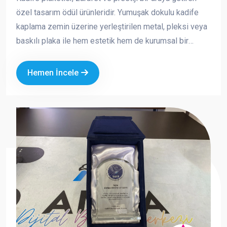
özel tasarım ödül ürünleridir. Yumuşak dokulu kadife
kaplama zemin üzerine yerleştirilen metal, pleksi veya
baskılı plaka ile hem estetik hem de kurumsal bir
görünüm sunar. Özellikle özel günlerde, törenlerde ve
anlamlı teşekkürlerde tercih edilen bu ürünler, değerli
Hemen İncele
anların kalıcı bir simgesi haline gelir.