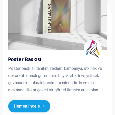
Poster Baskısı
Poster baskısı; tanıtım, reklam, kampanya, etkinlik ve
dekoratif amaçlı görsellerin büyük ebatlı ve yüksek
çözünürlüklü olarak basılması işlemidir. İç ve dış
mekânda dikkat çekici bir görsel iletişim aracı olan
posterler, markaların mesajını hızlı ve etkili şekilde
iletmesini sağlar. Kurumsal tasarım ve kaliteli baskı
Hemen İncele
teknikleriyle üretilen posterler, markanızın profesyonel