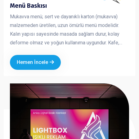
Menü Baskısı
Mukavva menü; sert ve dayanıklı karton (mukavva)
malzemeden üretilen, uzun ömürlü menü modelidir.
Kalın yapısı sayesinde masada sağlam durur, kolay
deforme olmaz ve yoğun kullanıma uygundur. Kafe,
restoran ve fast food işletmeleri için hem şık hem de
pratik bir çözümdür. Marka kimliğinizi güçlü ve düzenli
Hemen İncele
bir şekilde yansıtmanıza yardımcı olur.