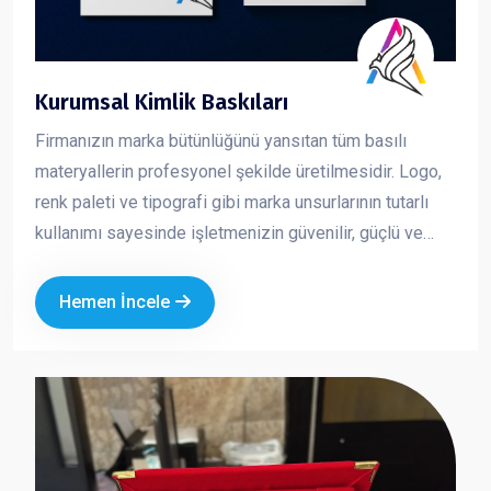
Kurumsal Kimlik Baskıları
Firmanızın marka bütünlüğünü yansıtan tüm basılı
materyallerin profesyonel şekilde üretilmesidir. Logo,
renk paleti ve tipografi gibi marka unsurlarının tutarlı
kullanımı sayesinde işletmenizin güvenilir, güçlü ve
profesyonel bir imaj sergilemesini sağlar. Kurumsal
kimlik çalışmaları, markanızın her temas noktasında
Hemen İncele
aynı kalite ve ciddiyeti göstermesine yardımcı olur.