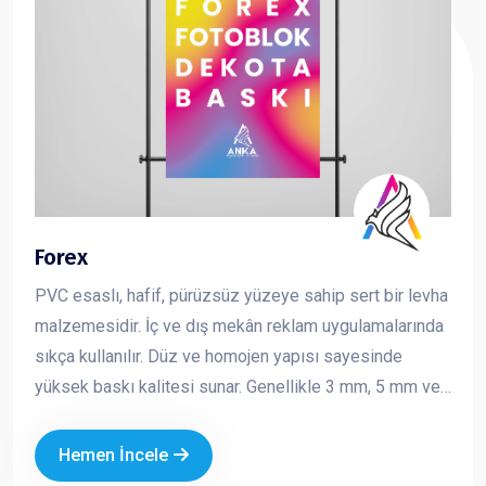
Forex
PVC esaslı, hafif, pürüzsüz yüzeye sahip sert bir levha
malzemesidir. İç ve dış mekân reklam uygulamalarında
sıkça kullanılır. Düz ve homojen yapısı sayesinde
yüksek baskı kalitesi sunar. Genellikle 3 mm, 5 mm ve
10 mm kalınlıklarda üretilir ve kolay kesilebilir,
şekillendirilebilir bir yapıya sahiptir. Reklam ve tanıtım
Hemen İncele
çalışmalarında hem ekonomik hem de şık bir çözüm