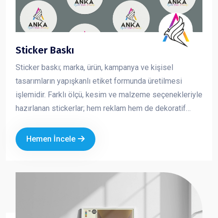
Sticker Baskı
Sticker baskı; marka, ürün, kampanya ve kişisel
tasarımların yapışkanlı etiket formunda üretilmesi
işlemidir. Farklı ölçü, kesim ve malzeme seçenekleriyle
hazırlanan stickerlar; hem reklam hem de dekoratif
amaçlı kullanılan pratik ve etkili tanıtım ürünleridir.
Kurumsal logo ve özel tasarımla üretilen sticker
Hemen İncele
baskılar, markanızın görünürlüğünü artırırken
profesyonel bir imaj oluşturmanıza katkı sağlar.