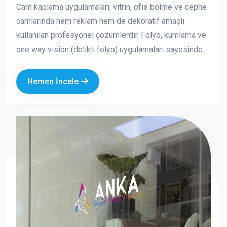
Cam kaplama uygulamaları; vitrin, ofis bölme ve cephe
camlarında hem reklam hem de dekoratif amaçlı
kullanılan profesyonel çözümlerdir. Folyo, kumlama ve
one way vision (delikli folyo) uygulamaları sayesinde
markanızın görünürlüğünü artırırken aynı zamanda
mahremiyet ve güneş kontrolü sağlayabilirsiniz.
Hemen İncele