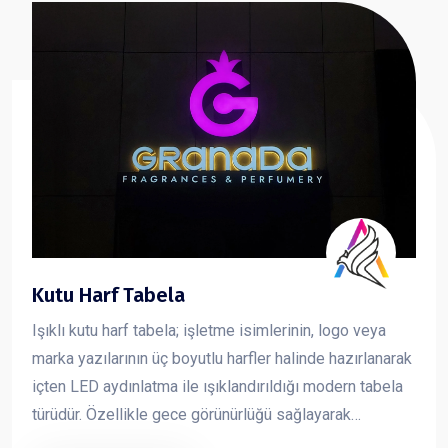
Kutu Harf Tabela
Işıklı kutu harf tabela; işletme isimlerinin, logo veya
marka yazılarının üç boyutlu harfler halinde hazırlanarak
içten LED aydınlatma ile ışıklandırıldığı modern tabela
türüdür. Özellikle gece görünürlüğü sağlayarak
markanın dikkat çekmesini sağlar ve işletmelere