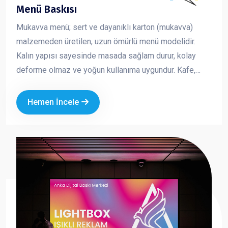
Menü Baskısı
Mukavva menü; sert ve dayanıklı karton (mukavva)
malzemeden üretilen, uzun ömürlü menü modelidir.
Kalın yapısı sayesinde masada sağlam durur, kolay
deforme olmaz ve yoğun kullanıma uygundur. Kafe,
restoran ve fast food işletmeleri için hem şık hem de
pratik bir çözümdür. Marka kimliğinizi güçlü ve düzenli
Hemen İncele
bir şekilde yansıtmanıza yardımcı olur.