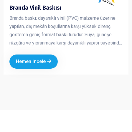
Branda Vinil Baskısı
Branda baskı; dayanıklı vinil (PVC) malzeme üzerine
yapılan, dış mekân koşullarına karşı yüksek direnç
gösteren geniş format baskı türüdür. Suya, güneşe,
rüzgâra ve yıpranmaya karşı dayanıklı yapısı sayesinde
uzun süreli açık hava reklam çalışmalarında güvenle
kullanılır. Canlı renkler ve yüksek çözünürlükte baskı
Hemen İncele
kalitesi ile markanızı uzaktan bile fark edilir hale getirir.
Ekonomik oluşu ve geniş ölçü seçenekleri sayesinde
hem kısa süreli kampanyalarda hem de kalıcı
tanıtımlarda en çok tercih edilen reklam ürünlerinden
biridir.