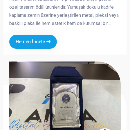
özel tasarım ödül ürünleridir. Yumuşak dokulu kadife
kaplama zemin üzerine yerleştirilen metal, pleksi veya
baskılı plaka ile hem estetik hem de kurumsal bir
görünüm sunar. Özellikle özel günlerde, törenlerde ve
anlamlı teşekkürlerde tercih edilen bu ürünler, değerli
Hemen İncele
anların kalıcı bir simgesi haline gelir.