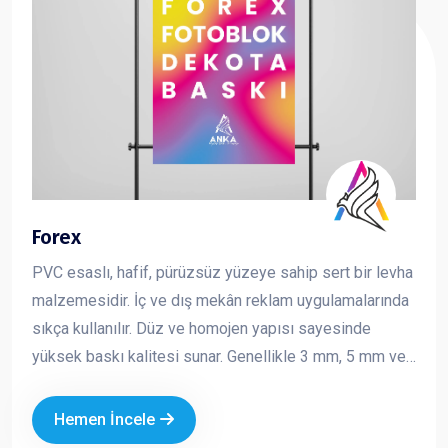
Forex
PVC esaslı, hafif, pürüzsüz yüzeye sahip sert bir levha
malzemesidir. İç ve dış mekân reklam uygulamalarında
sıkça kullanılır. Düz ve homojen yapısı sayesinde
yüksek baskı kalitesi sunar. Genellikle 3 mm, 5 mm ve
10 mm kalınlıklarda üretilir ve kolay kesilebilir,
şekillendirilebilir bir yapıya sahiptir. Reklam ve tanıtım
Hemen İncele
çalışmalarında hem ekonomik hem de şık bir çözüm