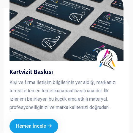
Kartvizit Baskısı
Kişi ve firma iletişim bilgilerinin yer aldığı, markanızı
temsil eden en temel kurumsal basılı üründür. İlk
izlenimi belirleyen bu küçük ama etkili materyal,
profesyonelliğinizi ve marka kalitenizi doğrudan
yansıtır. Kaliteli kağıt, doğru tasarım ve özel baskı
uygulamaları ile hazırlanan kartvizitler, firmanızın
Hemen İncele
prestijini artırır ve akılda kalıcılığını güçlendirir.