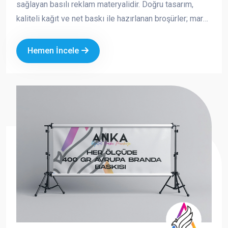
sağlayan basılı reklam materyalidir. Doğru tasarım,
kaliteli kağıt ve net baskı ile hazırlanan broşürler; marka
imajınızı güçlendirir, satışa doğrudan katkı sağlar ve
akılda kalıcılığı artırır. Fuar, açılış, kampanya, kurumsal
Hemen İncele
tanıtım ve saha dağıtımı gibi birçok alanda tercih edilen
broşürler, hem ekonomik hem de etkili bir tanıtım
aracıdır.