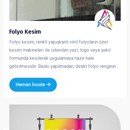
Folyo Kesim
Folyo kesim; renkli yapışkanlı vinil folyoların özel
kesim makineleri ile istenilen yazı, logo veya şekil
formunda kesilerek uygulamaya hazır hale
getirilmesidir. Baskı yapılmadan, direkt folyo renginin
kullanıldığı bu yöntem; net, keskin ve profesyonel bir
görünüm sunar. Özellikle cam, vitrin, araç ve tabela
Hemen İncele
uygulamalarında tercih edilen folyo kesim, markanızın
sade ama güçlü bir şekilde görünmesini sağlar.