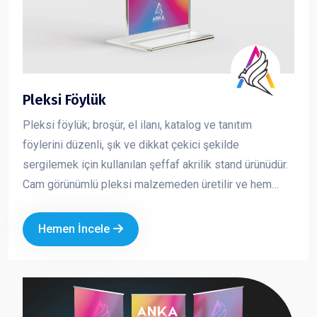
Pleksi Föylük
Pleksi föylük; broşür, el ilanı, katalog ve tanıtım
föylerini düzenli, şık ve dikkat çekici şekilde
sergilemek için kullanılan şeffaf akrilik stand ürünüdür.
Cam görünümlü pleksi malzemeden üretilir ve hem
dayanıklı hem de estetik bir sunum sağlar. İçeride
bulunan baskının net şekilde görünmesini sağlayarak
Hemen İncele
tanıtım materyallerinizin daha profesyonel durmasını
sağlar. Kurumsal alanlarda düzeni korumak ve
müşteriye güven veren bir sunum yapmak için en çok
tercih edilen masaüstü tanıtım ürünlerinden biridir.