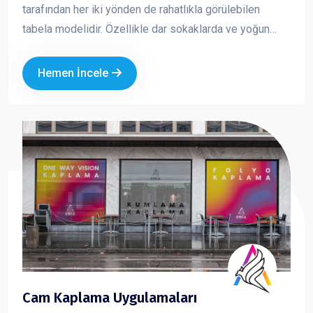
tarafından her iki yönden de rahatlıkla görülebilen
tabela modelidir. Özellikle dar sokaklarda ve yoğun
caddelerde yüksek görünürlük sağlar. Yuvarlak ve kare
formlarda üretilen yan tabelalar; ışıklı veya ışıksız
Hemen İncele
seçenekleriyle markanızın dikkat çekmesini ve
profesyonel bir imaj oluşturmasını sağlar.
Cam Kaplama Uygulamaları