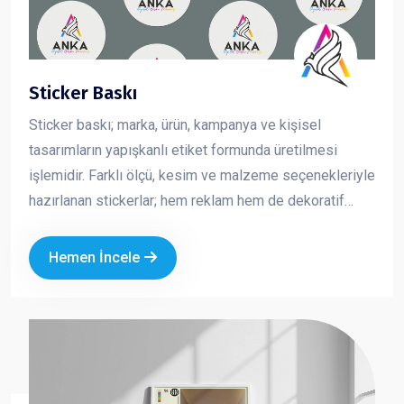
Sticker Baskı
Sticker baskı; marka, ürün, kampanya ve kişisel
tasarımların yapışkanlı etiket formunda üretilmesi
işlemidir. Farklı ölçü, kesim ve malzeme seçenekleriyle
hazırlanan stickerlar; hem reklam hem de dekoratif
amaçlı kullanılan pratik ve etkili tanıtım ürünleridir.
Kurumsal logo ve özel tasarımla üretilen sticker
Hemen İncele
baskılar, markanızın görünürlüğünü artırırken
profesyonel bir imaj oluşturmanıza katkı sağlar.