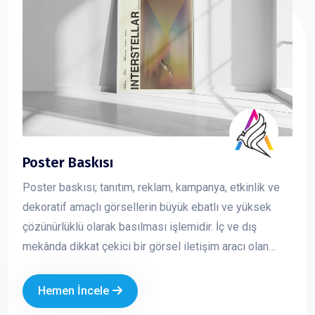
Poster Baskısı
Poster baskısı; tanıtım, reklam, kampanya, etkinlik ve
dekoratif amaçlı görsellerin büyük ebatlı ve yüksek
çözünürlüklü olarak basılması işlemidir. İç ve dış
mekânda dikkat çekici bir görsel iletişim aracı olan
posterler, markaların mesajını hızlı ve etkili şekilde
iletmesini sağlar. Kurumsal tasarım ve kaliteli baskı
Hemen İncele
teknikleriyle üretilen posterler, markanızın profesyonel