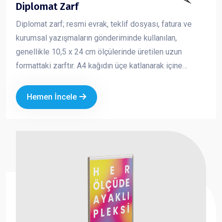
Diplomat Zarf
Diplomat zarf; resmi evrak, teklif dosyası, fatura ve
kurumsal yazışmaların gönderiminde kullanılan,
genellikle 10,5 x 24 cm ölçülerinde üretilen uzun
formattaki zarftır. A4 kağıdın üçe katlanarak içine
yerleştirilebildiği standart yapısı sayesinde iş
dünyasında en çok tercih edilen zarf türlerinden biridir.
Hemen İncele
Kurumsal logo ve iletişim bilgileriyle baskılı olarak
üretilen diplomat zarflar, markanızın profesyonel ve
güvenilir bir imaj oluşturmasına katkı sağlar.