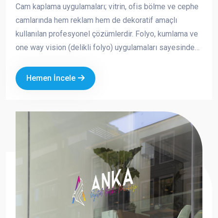
Cam kaplama uygulamaları; vitrin, ofis bölme ve cephe
camlarında hem reklam hem de dekoratif amaçlı
kullanılan profesyonel çözümlerdir. Folyo, kumlama ve
one way vision (delikli folyo) uygulamaları sayesinde
markanızın görünürlüğünü artırırken aynı zamanda
mahremiyet ve güneş kontrolü sağlayabilirsiniz.
Hemen İncele