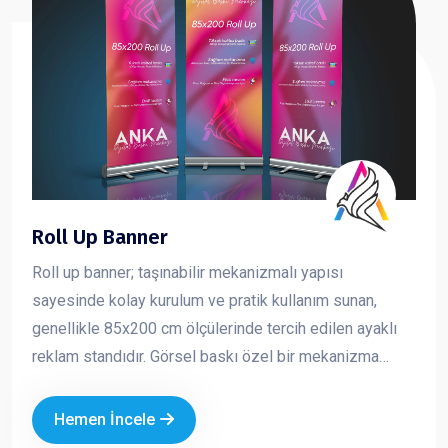
Roll Up Banner
Roll up banner; taşınabilir mekanizmalı yapısı
sayesinde kolay kurulum ve pratik kullanım sunan,
genellikle 85x200 cm ölçülerinde tercih edilen ayaklı
reklam standıdır. Görsel baskı özel bir mekanizma
içerisine sarılıdır ve kullanım sırasında yukarı doğru
çekilerek sabitlenir. Toplanmak istendiğinde ise tekrar
Hemen İncele
mekanizma içine rulo şeklinde sarılır. Hafif yapısı ve