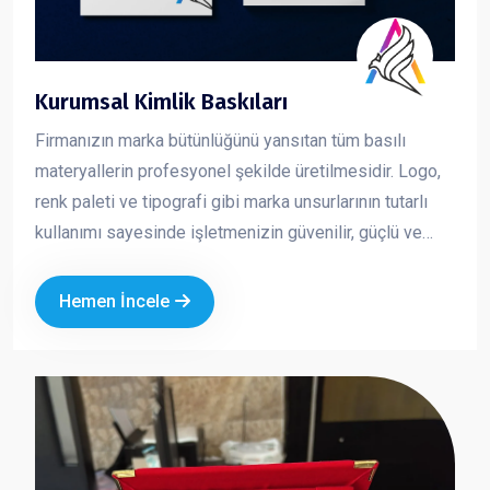
Kurumsal Kimlik Baskıları
Firmanızın marka bütünlüğünü yansıtan tüm basılı
materyallerin profesyonel şekilde üretilmesidir. Logo,
renk paleti ve tipografi gibi marka unsurlarının tutarlı
kullanımı sayesinde işletmenizin güvenilir, güçlü ve
profesyonel bir imaj sergilemesini sağlar. Kurumsal
kimlik çalışmaları, markanızın her temas noktasında
Hemen İncele
aynı kalite ve ciddiyeti göstermesine yardımcı olur.