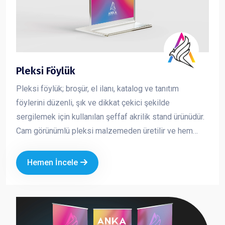
Pleksi Föylük
Pleksi föylük; broşür, el ilanı, katalog ve tanıtım
föylerini düzenli, şık ve dikkat çekici şekilde
sergilemek için kullanılan şeffaf akrilik stand ürünüdür.
Cam görünümlü pleksi malzemeden üretilir ve hem
dayanıklı hem de estetik bir sunum sağlar. İçeride
bulunan baskının net şekilde görünmesini sağlayarak
Hemen İncele
tanıtım materyallerinizin daha profesyonel durmasını
sağlar. Kurumsal alanlarda düzeni korumak ve
müşteriye güven veren bir sunum yapmak için en çok
tercih edilen masaüstü tanıtım ürünlerinden biridir.