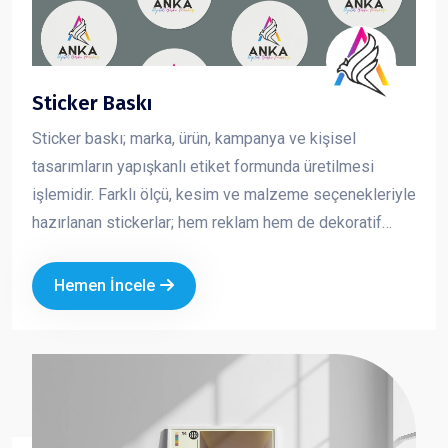
Sticker Baskı
Sticker baskı; marka, ürün, kampanya ve kişisel
tasarımların yapışkanlı etiket formunda üretilmesi
işlemidir. Farklı ölçü, kesim ve malzeme seçenekleriyle
hazırlanan stickerlar; hem reklam hem de dekoratif
amaçlı kullanılan pratik ve etkili tanıtım ürünleridir.
Kurumsal logo ve özel tasarımla üretilen sticker
Hemen İncele
baskılar, markanızın görünürlüğünü artırırken
profesyonel bir imaj oluşturmanıza katkı sağlar.