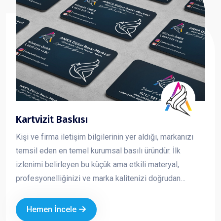
Kartvizit Baskısı
Kişi ve firma iletişim bilgilerinin yer aldığı, markanızı
temsil eden en temel kurumsal basılı üründür. İlk
izlenimi belirleyen bu küçük ama etkili materyal,
profesyonelliğinizi ve marka kalitenizi doğrudan
yansıtır. Kaliteli kağıt, doğru tasarım ve özel baskı
uygulamaları ile hazırlanan kartvizitler, firmanızın
Hemen İncele
prestijini artırır ve akılda kalıcılığını güçlendirir.