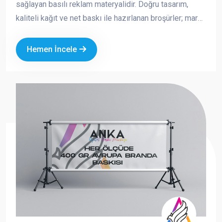
sağlayan basılı reklam materyalidir. Doğru tasarım,
kaliteli kağıt ve net baskı ile hazırlanan broşürler; marka
imajınızı güçlendirir, satışa doğrudan katkı sağlar ve
akılda kalıcılığı artırır. Fuar, açılış, kampanya, kurumsal
Hemen İncele
tanıtım ve saha dağıtımı gibi birçok alanda tercih edilen
broşürler, hem ekonomik hem de etkili bir tanıtım
aracıdır.