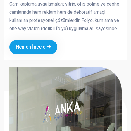
Cam kaplama uygulamaları; vitrin, ofis bölme ve cephe
camlarında hem reklam hem de dekoratif amaçlı
kullanılan profesyonel çözümlerdir. Folyo, kumlama ve
one way vision (delikli folyo) uygulamaları sayesinde
markanızın görünürlüğünü artırırken aynı zamanda
mahremiyet ve güneş kontrolü sağlayabilirsiniz.
Hemen İncele