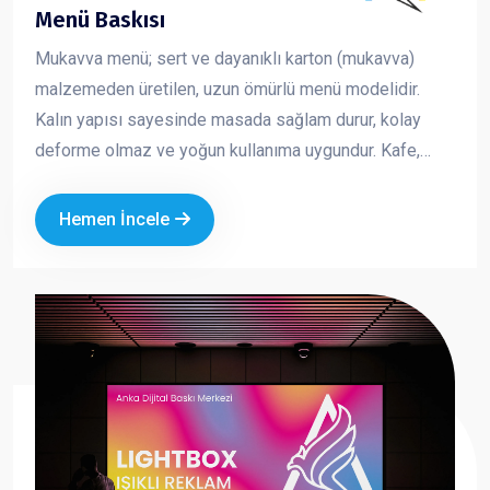
Menü Baskısı
Mukavva menü; sert ve dayanıklı karton (mukavva)
malzemeden üretilen, uzun ömürlü menü modelidir.
Kalın yapısı sayesinde masada sağlam durur, kolay
deforme olmaz ve yoğun kullanıma uygundur. Kafe,
restoran ve fast food işletmeleri için hem şık hem de
pratik bir çözümdür. Marka kimliğinizi güçlü ve düzenli
Hemen İncele
bir şekilde yansıtmanıza yardımcı olur.