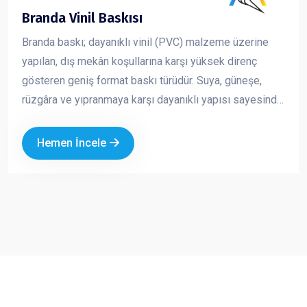
Branda Vinil Baskısı
Branda baskı; dayanıklı vinil (PVC) malzeme üzerine
yapılan, dış mekân koşullarına karşı yüksek direnç
gösteren geniş format baskı türüdür. Suya, güneşe,
rüzgâra ve yıpranmaya karşı dayanıklı yapısı sayesinde
uzun süreli açık hava reklam çalışmalarında güvenle
kullanılır. Canlı renkler ve yüksek çözünürlükte baskı
Hemen İncele
kalitesi ile markanızı uzaktan bile fark edilir hale getirir.
Ekonomik oluşu ve geniş ölçü seçenekleri sayesinde
hem kısa süreli kampanyalarda hem de kalıcı
tanıtımlarda en çok tercih edilen reklam ürünlerinden
biridir.