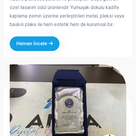
özel tasarım ödül ürünleridir. Yumuşak dokulu kadife
kaplama zemin üzerine yerleştirilen metal, pleksi veya
baskılı plaka ile hem estetik hem de kurumsal bir
görünüm sunar. Özellikle özel günlerde, törenlerde ve
anlamlı teşekkürlerde tercih edilen bu ürünler, değerli
Hemen İncele
anların kalıcı bir simgesi haline gelir.