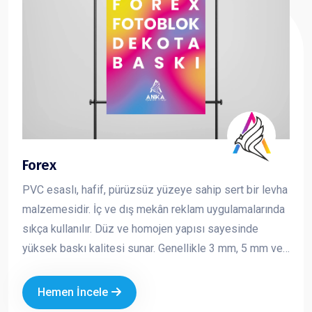
Forex
PVC esaslı, hafif, pürüzsüz yüzeye sahip sert bir levha
malzemesidir. İç ve dış mekân reklam uygulamalarında
sıkça kullanılır. Düz ve homojen yapısı sayesinde
yüksek baskı kalitesi sunar. Genellikle 3 mm, 5 mm ve
10 mm kalınlıklarda üretilir ve kolay kesilebilir,
şekillendirilebilir bir yapıya sahiptir. Reklam ve tanıtım
Hemen İncele
çalışmalarında hem ekonomik hem de şık bir çözüm