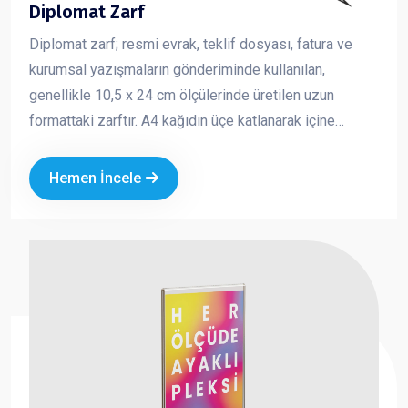
Diplomat Zarf
Diplomat zarf; resmi evrak, teklif dosyası, fatura ve
kurumsal yazışmaların gönderiminde kullanılan,
genellikle 10,5 x 24 cm ölçülerinde üretilen uzun
formattaki zarftır. A4 kağıdın üçe katlanarak içine
yerleştirilebildiği standart yapısı sayesinde iş
dünyasında en çok tercih edilen zarf türlerinden biridir.
Hemen İncele
Kurumsal logo ve iletişim bilgileriyle baskılı olarak
üretilen diplomat zarflar, markanızın profesyonel ve
güvenilir bir imaj oluşturmasına katkı sağlar.