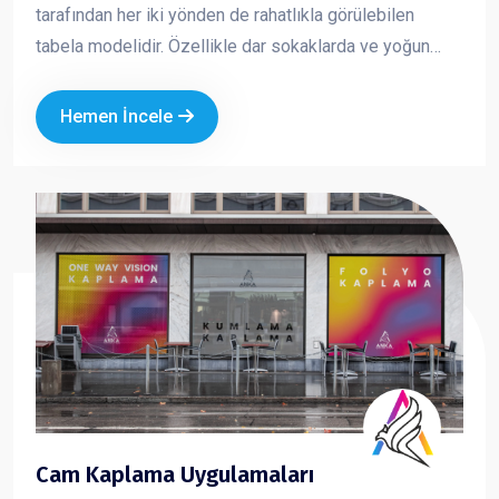
tarafından her iki yönden de rahatlıkla görülebilen
tabela modelidir. Özellikle dar sokaklarda ve yoğun
caddelerde yüksek görünürlük sağlar. Yuvarlak ve kare
formlarda üretilen yan tabelalar; ışıklı veya ışıksız
Hemen İncele
seçenekleriyle markanızın dikkat çekmesini ve
profesyonel bir imaj oluşturmasını sağlar.
Cam Kaplama Uygulamaları