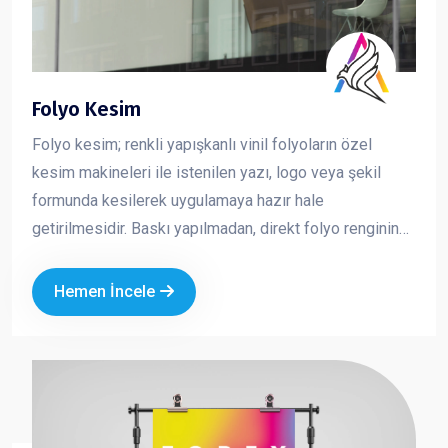
Folyo Kesim
Folyo kesim; renkli yapışkanlı vinil folyoların özel
kesim makineleri ile istenilen yazı, logo veya şekil
formunda kesilerek uygulamaya hazır hale
getirilmesidir. Baskı yapılmadan, direkt folyo renginin
kullanıldığı bu yöntem; net, keskin ve profesyonel bir
görünüm sunar. Özellikle cam, vitrin, araç ve tabela
Hemen İncele
uygulamalarında tercih edilen folyo kesim, markanızın
sade ama güçlü bir şekilde görünmesini sağlar.