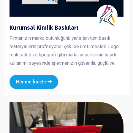
Kurumsal Kimlik Baskıları
Firmanızın marka bütünlüğünü yansıtan tüm basılı
materyallerin profesyonel şekilde üretilmesidir. Logo,
renk paleti ve tipografi gibi marka unsurlarının tutarlı
kullanımı sayesinde işletmenizin güvenilir, güçlü ve
profesyonel bir imaj sergilemesini sağlar. Kurumsal
kimlik çalışmaları, markanızın her temas noktasında
Hemen İncele
aynı kalite ve ciddiyeti göstermesine yardımcı olur.