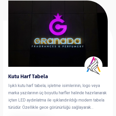
Kutu Harf Tabela
Işıklı kutu harf tabela; işletme isimlerinin, logo veya
marka yazılarının üç boyutlu harfler halinde hazırlanarak
içten LED aydınlatma ile ışıklandırıldığı modern tabela
türüdür. Özellikle gece görünürlüğü sağlayarak
markanın dikkat çekmesini sağlar ve işletmelere