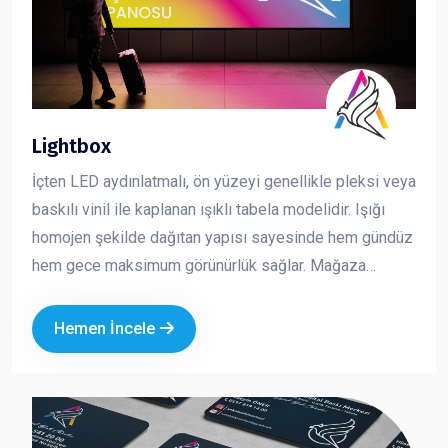
Lightbox
İçten LED aydınlatmalı, ön yüzeyi genellikle pleksi veya
baskılı vinil ile kaplanan ışıklı tabela modelidir. Işığı
homojen şekilde dağıtan yapısı sayesinde hem gündüz
hem gece maksimum görünürlük sağlar. Mağaza
cepheleri, AVM içleri ve kurumsal alanlarda en çok
tercih edilen tabela çözümlerinden biridir. Dikkat çekici,
Hemen İncele
net ve profesyonel bir sunum sağlar.