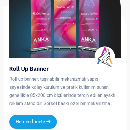
Roll Up Banner
Roll up banner; taşınabilir mekanizmalı yapısı
sayesinde kolay kurulum ve pratik kullanım sunan,
genellikle 85x200 cm ölçülerinde tercih edilen ayaklı
reklam standıdır. Görsel baskı özel bir mekanizma
içerisine sarılıdır ve kullanım sırasında yukarı doğru
çekilerek sabitlenir. Toplanmak istendiğinde ise tekrar
Hemen İncele
mekanizma içine rulo şeklinde sarılır. Hafif yapısı ve