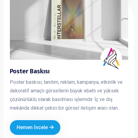
Poster Baskısı
Poster baskısı; tanıtım, reklam, kampanya, etkinlik ve
dekoratif amaçlı görsellerin büyük ebatlı ve yüksek
çözünürlüklü olarak basılması işlemidir. İç ve dış
mekânda dikkat çekici bir görsel iletişim aracı olan
posterler, markaların mesajını hızlı ve etkili şekilde
iletmesini sağlar. Kurumsal tasarım ve kaliteli baskı
Hemen İncele
teknikleriyle üretilen posterler, markanızın profesyonel