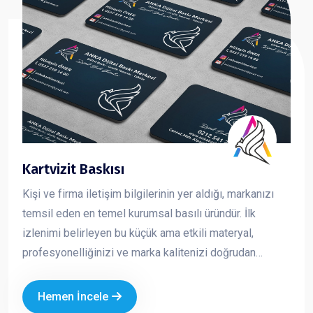
Kartvizit Baskısı
Kişi ve firma iletişim bilgilerinin yer aldığı, markanızı
temsil eden en temel kurumsal basılı üründür. İlk
izlenimi belirleyen bu küçük ama etkili materyal,
profesyonelliğinizi ve marka kalitenizi doğrudan
yansıtır. Kaliteli kağıt, doğru tasarım ve özel baskı
uygulamaları ile hazırlanan kartvizitler, firmanızın
Hemen İncele
prestijini artırır ve akılda kalıcılığını güçlendirir.