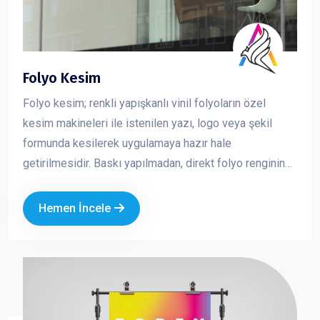
Folyo Kesim
Folyo kesim; renkli yapışkanlı vinil folyoların özel
kesim makineleri ile istenilen yazı, logo veya şekil
formunda kesilerek uygulamaya hazır hale
getirilmesidir. Baskı yapılmadan, direkt folyo renginin
kullanıldığı bu yöntem; net, keskin ve profesyonel bir
görünüm sunar. Özellikle cam, vitrin, araç ve tabela
Hemen İncele
uygulamalarında tercih edilen folyo kesim, markanızın
sade ama güçlü bir şekilde görünmesini sağlar.