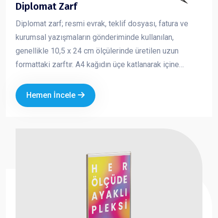
Diplomat Zarf
Diplomat zarf; resmi evrak, teklif dosyası, fatura ve
kurumsal yazışmaların gönderiminde kullanılan,
genellikle 10,5 x 24 cm ölçülerinde üretilen uzun
formattaki zarftır. A4 kağıdın üçe katlanarak içine
yerleştirilebildiği standart yapısı sayesinde iş
dünyasında en çok tercih edilen zarf türlerinden biridir.
Hemen İncele
Kurumsal logo ve iletişim bilgileriyle baskılı olarak
üretilen diplomat zarflar, markanızın profesyonel ve
güvenilir bir imaj oluşturmasına katkı sağlar.