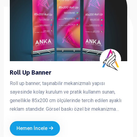
Roll Up Banner
Roll up banner; taşınabilir mekanizmalı yapısı
sayesinde kolay kurulum ve pratik kullanım sunan,
genellikle 85x200 cm ölçülerinde tercih edilen ayaklı
reklam standıdır. Görsel baskı özel bir mekanizma
içerisine sarılıdır ve kullanım sırasında yukarı doğru
çekilerek sabitlenir. Toplanmak istendiğinde ise tekrar
Hemen İncele
mekanizma içine rulo şeklinde sarılır. Hafif yapısı ve