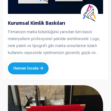
Kurumsal Kimlik Baskıları
Firmanızın marka bütünlüğünü yansıtan tüm basılı
materyallerin profesyonel şekilde üretilmesidir. Logo,
renk paleti ve tipografi gibi marka unsurlarının tutarlı
kullanımı sayesinde işletmenizin güvenilir, güçlü ve
profesyonel bir imaj sergilemesini sağlar. Kurumsal
kimlik çalışmaları, markanızın her temas noktasında
Hemen İncele
aynı kalite ve ciddiyeti göstermesine yardımcı olur.