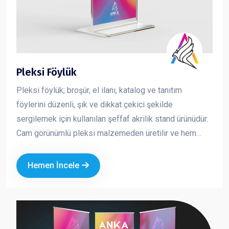
Pleksi Föylük
Pleksi föylük; broşür, el ilanı, katalog ve tanıtım
föylerini düzenli, şık ve dikkat çekici şekilde
sergilemek için kullanılan şeffaf akrilik stand ürünüdür.
Cam görünümlü pleksi malzemeden üretilir ve hem
dayanıklı hem de estetik bir sunum sağlar. İçeride
bulunan baskının net şekilde görünmesini sağlayarak
Hemen İncele
tanıtım materyallerinizin daha profesyonel durmasını
sağlar. Kurumsal alanlarda düzeni korumak ve
müşteriye güven veren bir sunum yapmak için en çok
tercih edilen masaüstü tanıtım ürünlerinden biridir.