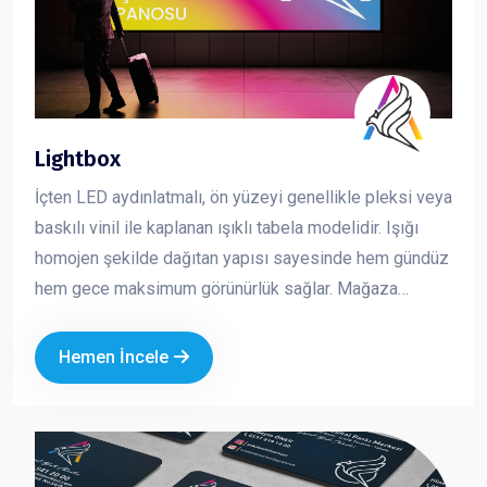
Lightbox
İçten LED aydınlatmalı, ön yüzeyi genellikle pleksi veya
baskılı vinil ile kaplanan ışıklı tabela modelidir. Işığı
homojen şekilde dağıtan yapısı sayesinde hem gündüz
hem gece maksimum görünürlük sağlar. Mağaza
cepheleri, AVM içleri ve kurumsal alanlarda en çok
tercih edilen tabela çözümlerinden biridir. Dikkat çekici,
Hemen İncele
net ve profesyonel bir sunum sağlar.