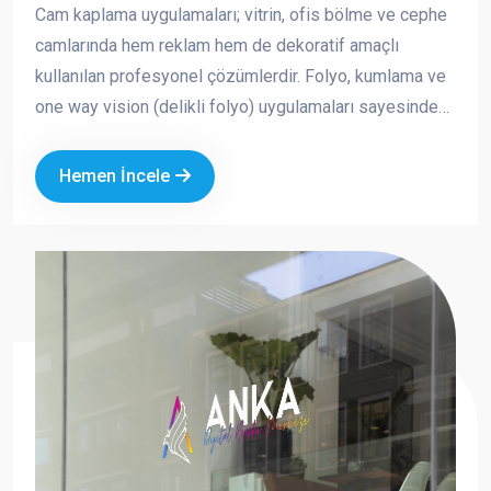
Cam kaplama uygulamaları; vitrin, ofis bölme ve cephe
camlarında hem reklam hem de dekoratif amaçlı
kullanılan profesyonel çözümlerdir. Folyo, kumlama ve
one way vision (delikli folyo) uygulamaları sayesinde
markanızın görünürlüğünü artırırken aynı zamanda
mahremiyet ve güneş kontrolü sağlayabilirsiniz.
Hemen İncele