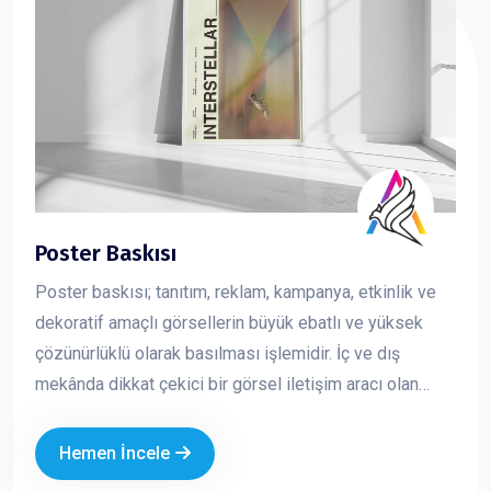
Poster Baskısı
Poster baskısı; tanıtım, reklam, kampanya, etkinlik ve
dekoratif amaçlı görsellerin büyük ebatlı ve yüksek
çözünürlüklü olarak basılması işlemidir. İç ve dış
mekânda dikkat çekici bir görsel iletişim aracı olan
posterler, markaların mesajını hızlı ve etkili şekilde
iletmesini sağlar. Kurumsal tasarım ve kaliteli baskı
Hemen İncele
teknikleriyle üretilen posterler, markanızın profesyonel