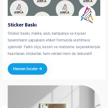
Sticker Baskı
Sticker baskı; marka, ürün, kampanya ve kişisel
tasarımların yapışkanlı etiket formunda üretilmesi
işlemidir. Farklı ölçü, kesim ve malzeme seçenekleriyle
hazırlanan stickerlar; hem reklam hem de dekoratif
amaçlı kullanılan pratik ve etkili tanıtım ürünleridir.
Kurumsal logo ve özel tasarımla üretilen sticker
Hemen İncele
baskılar, markanızın görünürlüğünü artırırken
profesyonel bir imaj oluşturmanıza katkı sağlar.