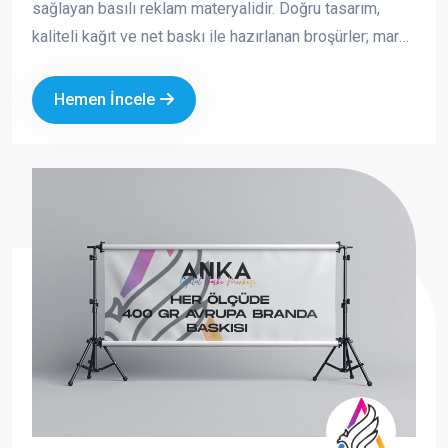
sağlayan basılı reklam materyalidir. Doğru tasarım,
kaliteli kağıt ve net baskı ile hazırlanan broşürler; marka
imajınızı güçlendirir, satışa doğrudan katkı sağlar ve
akılda kalıcılığı artırır. Fuar, açılış, kampanya, kurumsal
Hemen İncele
tanıtım ve saha dağıtımı gibi birçok alanda tercih edilen
broşürler, hem ekonomik hem de etkili bir tanıtım
aracıdır.