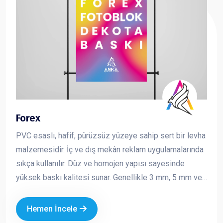
Forex
PVC esaslı, hafif, pürüzsüz yüzeye sahip sert bir levha
malzemesidir. İç ve dış mekân reklam uygulamalarında
sıkça kullanılır. Düz ve homojen yapısı sayesinde
yüksek baskı kalitesi sunar. Genellikle 3 mm, 5 mm ve
10 mm kalınlıklarda üretilir ve kolay kesilebilir,
şekillendirilebilir bir yapıya sahiptir. Reklam ve tanıtım
Hemen İncele
çalışmalarında hem ekonomik hem de şık bir çözüm