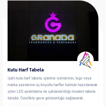
Kutu Harf Tabela
Işıklı kutu harf tabela; işletme isimlerinin, logo veya
marka yazılarının üç boyutlu harfler halinde hazırlanarak
içten LED aydınlatma ile ışıklandırıldığı modern tabela
türüdür. Özellikle gece görünürlüğü sağlayarak
markanın dikkat çekmesini sağlar ve işletmelere