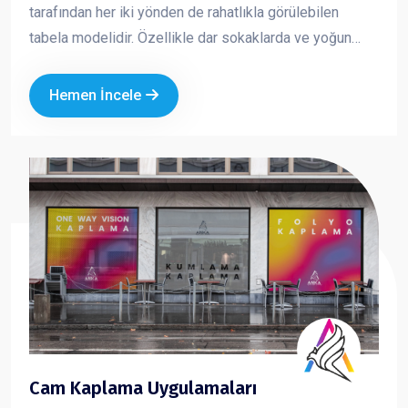
tarafından her iki yönden de rahatlıkla görülebilen
tabela modelidir. Özellikle dar sokaklarda ve yoğun
caddelerde yüksek görünürlük sağlar. Yuvarlak ve kare
formlarda üretilen yan tabelalar; ışıklı veya ışıksız
Hemen İncele
seçenekleriyle markanızın dikkat çekmesini ve
profesyonel bir imaj oluşturmasını sağlar.
Cam Kaplama Uygulamaları