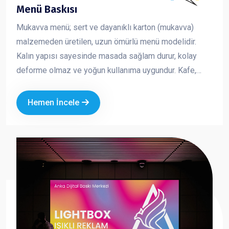
Menü Baskısı
Mukavva menü; sert ve dayanıklı karton (mukavva)
malzemeden üretilen, uzun ömürlü menü modelidir.
Kalın yapısı sayesinde masada sağlam durur, kolay
deforme olmaz ve yoğun kullanıma uygundur. Kafe,
restoran ve fast food işletmeleri için hem şık hem de
pratik bir çözümdür. Marka kimliğinizi güçlü ve düzenli
Hemen İncele
bir şekilde yansıtmanıza yardımcı olur.