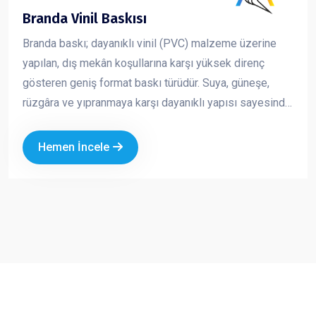
Branda Vinil Baskısı
Branda baskı; dayanıklı vinil (PVC) malzeme üzerine
yapılan, dış mekân koşullarına karşı yüksek direnç
gösteren geniş format baskı türüdür. Suya, güneşe,
rüzgâra ve yıpranmaya karşı dayanıklı yapısı sayesinde
uzun süreli açık hava reklam çalışmalarında güvenle
kullanılır. Canlı renkler ve yüksek çözünürlükte baskı
Hemen İncele
kalitesi ile markanızı uzaktan bile fark edilir hale getirir.
Ekonomik oluşu ve geniş ölçü seçenekleri sayesinde
hem kısa süreli kampanyalarda hem de kalıcı
tanıtımlarda en çok tercih edilen reklam ürünlerinden
biridir.