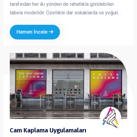
tarafından her iki yönden de rahatlıkla görülebilen
tabela modelidir. Özellikle dar sokaklarda ve yoğun
caddelerde yüksek görünürlük sağlar. Yuvarlak ve kare
formlarda üretilen yan tabelalar; ışıklı veya ışıksız
Hemen İncele
seçenekleriyle markanızın dikkat çekmesini ve
profesyonel bir imaj oluşturmasını sağlar.
Cam Kaplama Uygulamaları