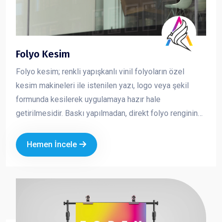
Folyo Kesim
Folyo kesim; renkli yapışkanlı vinil folyoların özel
kesim makineleri ile istenilen yazı, logo veya şekil
formunda kesilerek uygulamaya hazır hale
getirilmesidir. Baskı yapılmadan, direkt folyo renginin
kullanıldığı bu yöntem; net, keskin ve profesyonel bir
görünüm sunar. Özellikle cam, vitrin, araç ve tabela
Hemen İncele
uygulamalarında tercih edilen folyo kesim, markanızın
sade ama güçlü bir şekilde görünmesini sağlar.