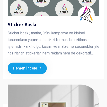
Sticker Baskı
Sticker baskı; marka, ürün, kampanya ve kişisel
tasarımların yapışkanlı etiket formunda üretilmesi
işlemidir. Farklı ölçü, kesim ve malzeme seçenekleriyle
hazırlanan stickerlar; hem reklam hem de dekoratif
amaçlı kullanılan pratik ve etkili tanıtım ürünleridir.
Kurumsal logo ve özel tasarımla üretilen sticker
Hemen İncele
baskılar, markanızın görünürlüğünü artırırken
profesyonel bir imaj oluşturmanıza katkı sağlar.