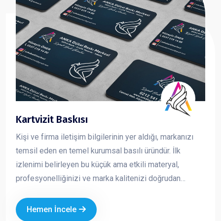
Kartvizit Baskısı
Kişi ve firma iletişim bilgilerinin yer aldığı, markanızı
temsil eden en temel kurumsal basılı üründür. İlk
izlenimi belirleyen bu küçük ama etkili materyal,
profesyonelliğinizi ve marka kalitenizi doğrudan
yansıtır. Kaliteli kağıt, doğru tasarım ve özel baskı
uygulamaları ile hazırlanan kartvizitler, firmanızın
Hemen İncele
prestijini artırır ve akılda kalıcılığını güçlendirir.