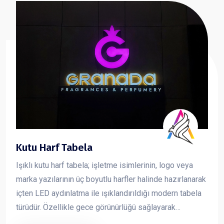
Kutu Harf Tabela
Işıklı kutu harf tabela; işletme isimlerinin, logo veya
marka yazılarının üç boyutlu harfler halinde hazırlanarak
içten LED aydınlatma ile ışıklandırıldığı modern tabela
türüdür. Özellikle gece görünürlüğü sağlayarak
markanın dikkat çekmesini sağlar ve işletmelere