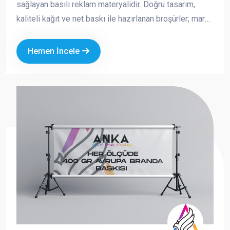
sağlayan basılı reklam materyalidir. Doğru tasarım,
kaliteli kağıt ve net baskı ile hazırlanan broşürler; marka
imajınızı güçlendirir, satışa doğrudan katkı sağlar ve
akılda kalıcılığı artırır. Fuar, açılış, kampanya, kurumsal
Hemen İncele
tanıtım ve saha dağıtımı gibi birçok alanda tercih edilen
broşürler, hem ekonomik hem de etkili bir tanıtım
aracıdır.