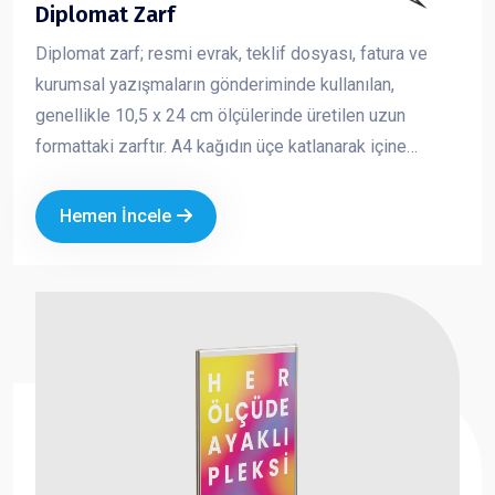
Diplomat Zarf
Diplomat zarf; resmi evrak, teklif dosyası, fatura ve
kurumsal yazışmaların gönderiminde kullanılan,
genellikle 10,5 x 24 cm ölçülerinde üretilen uzun
formattaki zarftır. A4 kağıdın üçe katlanarak içine
yerleştirilebildiği standart yapısı sayesinde iş
dünyasında en çok tercih edilen zarf türlerinden biridir.
Hemen İncele
Kurumsal logo ve iletişim bilgileriyle baskılı olarak
üretilen diplomat zarflar, markanızın profesyonel ve
güvenilir bir imaj oluşturmasına katkı sağlar.