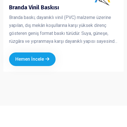
Branda Vinil Baskısı
Branda baskı; dayanıklı vinil (PVC) malzeme üzerine
yapılan, dış mekân koşullarına karşı yüksek direnç
gösteren geniş format baskı türüdür. Suya, güneşe,
rüzgâra ve yıpranmaya karşı dayanıklı yapısı sayesinde
uzun süreli açık hava reklam çalışmalarında güvenle
kullanılır. Canlı renkler ve yüksek çözünürlükte baskı
Hemen İncele
kalitesi ile markanızı uzaktan bile fark edilir hale getirir.
Ekonomik oluşu ve geniş ölçü seçenekleri sayesinde
hem kısa süreli kampanyalarda hem de kalıcı
tanıtımlarda en çok tercih edilen reklam ürünlerinden
biridir.