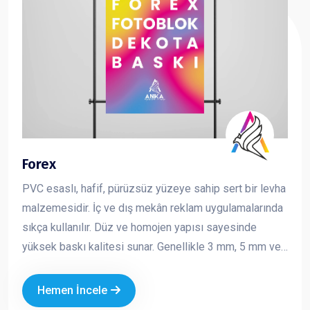
Forex
PVC esaslı, hafif, pürüzsüz yüzeye sahip sert bir levha
malzemesidir. İç ve dış mekân reklam uygulamalarında
sıkça kullanılır. Düz ve homojen yapısı sayesinde
yüksek baskı kalitesi sunar. Genellikle 3 mm, 5 mm ve
10 mm kalınlıklarda üretilir ve kolay kesilebilir,
şekillendirilebilir bir yapıya sahiptir. Reklam ve tanıtım
Hemen İncele
çalışmalarında hem ekonomik hem de şık bir çözüm