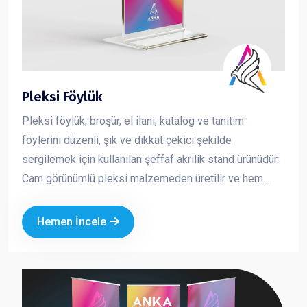
Pleksi Föylük
Pleksi föylük; broşür, el ilanı, katalog ve tanıtım
föylerini düzenli, şık ve dikkat çekici şekilde
sergilemek için kullanılan şeffaf akrilik stand ürünüdür.
Cam görünümlü pleksi malzemeden üretilir ve hem
dayanıklı hem de estetik bir sunum sağlar. İçeride
bulunan baskının net şekilde görünmesini sağlayarak
Hemen İncele
tanıtım materyallerinizin daha profesyonel durmasını
sağlar. Kurumsal alanlarda düzeni korumak ve
müşteriye güven veren bir sunum yapmak için en çok
tercih edilen masaüstü tanıtım ürünlerinden biridir.