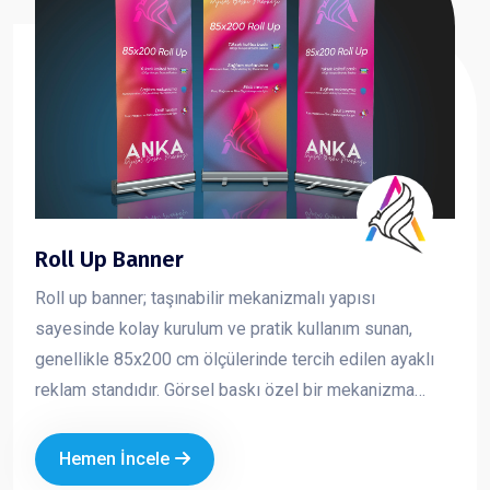
Roll Up Banner
Roll up banner; taşınabilir mekanizmalı yapısı
sayesinde kolay kurulum ve pratik kullanım sunan,
genellikle 85x200 cm ölçülerinde tercih edilen ayaklı
reklam standıdır. Görsel baskı özel bir mekanizma
içerisine sarılıdır ve kullanım sırasında yukarı doğru
çekilerek sabitlenir. Toplanmak istendiğinde ise tekrar
Hemen İncele
mekanizma içine rulo şeklinde sarılır. Hafif yapısı ve