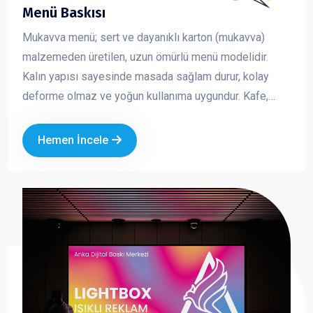
Menü Baskısı
Mukavva menü; sert ve dayanıklı karton (mukavva)
malzemeden üretilen, uzun ömürlü menü modelidir.
Kalın yapısı sayesinde masada sağlam durur, kolay
deforme olmaz ve yoğun kullanıma uygundur. Kafe,
restoran ve fast food işletmeleri için hem şık hem de
pratik bir çözümdür. Marka kimliğinizi güçlü ve düzenli
Hemen İncele
bir şekilde yansıtmanıza yardımcı olur.