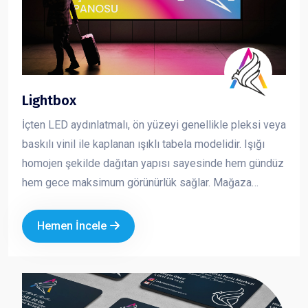
Lightbox
İçten LED aydınlatmalı, ön yüzeyi genellikle pleksi veya
baskılı vinil ile kaplanan ışıklı tabela modelidir. Işığı
homojen şekilde dağıtan yapısı sayesinde hem gündüz
hem gece maksimum görünürlük sağlar. Mağaza
cepheleri, AVM içleri ve kurumsal alanlarda en çok
tercih edilen tabela çözümlerinden biridir. Dikkat çekici,
Hemen İncele
net ve profesyonel bir sunum sağlar.