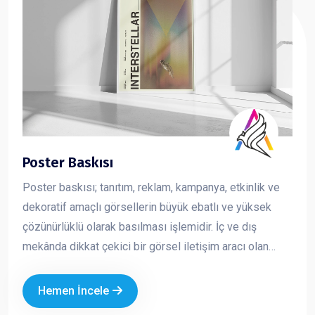
Poster Baskısı
Poster baskısı; tanıtım, reklam, kampanya, etkinlik ve
dekoratif amaçlı görsellerin büyük ebatlı ve yüksek
çözünürlüklü olarak basılması işlemidir. İç ve dış
mekânda dikkat çekici bir görsel iletişim aracı olan
posterler, markaların mesajını hızlı ve etkili şekilde
iletmesini sağlar. Kurumsal tasarım ve kaliteli baskı
Hemen İncele
teknikleriyle üretilen posterler, markanızın profesyonel