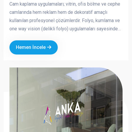
Cam kaplama uygulamaları; vitrin, ofis bölme ve cephe
camlarında hem reklam hem de dekoratif amaçlı
kullanılan profesyonel çözümlerdir. Folyo, kumlama ve
one way vision (delikli folyo) uygulamaları sayesinde
markanızın görünürlüğünü artırırken aynı zamanda
mahremiyet ve güneş kontrolü sağlayabilirsiniz.
Hemen İncele