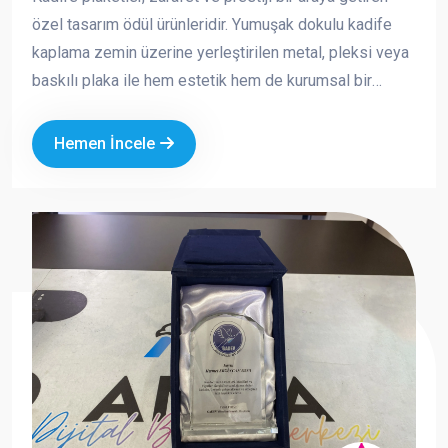
özel tasarım ödül ürünleridir. Yumuşak dokulu kadife
kaplama zemin üzerine yerleştirilen metal, pleksi veya
baskılı plaka ile hem estetik hem de kurumsal bir
görünüm sunar. Özellikle özel günlerde, törenlerde ve
anlamlı teşekkürlerde tercih edilen bu ürünler, değerli
Hemen İncele
anların kalıcı bir simgesi haline gelir.