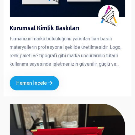
Kurumsal Kimlik Baskıları
Firmanızın marka bütünlüğünü yansıtan tüm basılı
materyallerin profesyonel şekilde üretilmesidir. Logo,
renk paleti ve tipografi gibi marka unsurlarının tutarlı
kullanımı sayesinde işletmenizin güvenilir, güçlü ve
profesyonel bir imaj sergilemesini sağlar. Kurumsal
kimlik çalışmaları, markanızın her temas noktasında
Hemen İncele
aynı kalite ve ciddiyeti göstermesine yardımcı olur.