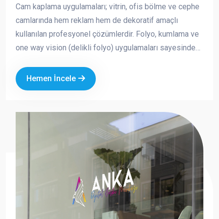
Cam kaplama uygulamaları; vitrin, ofis bölme ve cephe
camlarında hem reklam hem de dekoratif amaçlı
kullanılan profesyonel çözümlerdir. Folyo, kumlama ve
one way vision (delikli folyo) uygulamaları sayesinde
markanızın görünürlüğünü artırırken aynı zamanda
mahremiyet ve güneş kontrolü sağlayabilirsiniz.
Hemen İncele