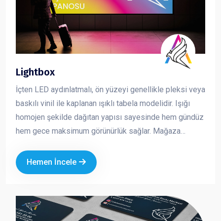
Lightbox
İçten LED aydınlatmalı, ön yüzeyi genellikle pleksi veya
baskılı vinil ile kaplanan ışıklı tabela modelidir. Işığı
homojen şekilde dağıtan yapısı sayesinde hem gündüz
hem gece maksimum görünürlük sağlar. Mağaza
cepheleri, AVM içleri ve kurumsal alanlarda en çok
tercih edilen tabela çözümlerinden biridir. Dikkat çekici,
Hemen İncele
net ve profesyonel bir sunum sağlar.