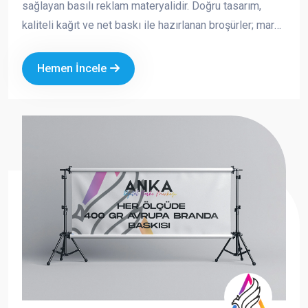
sağlayan basılı reklam materyalidir. Doğru tasarım,
kaliteli kağıt ve net baskı ile hazırlanan broşürler; marka
imajınızı güçlendirir, satışa doğrudan katkı sağlar ve
akılda kalıcılığı artırır. Fuar, açılış, kampanya, kurumsal
Hemen İncele
tanıtım ve saha dağıtımı gibi birçok alanda tercih edilen
broşürler, hem ekonomik hem de etkili bir tanıtım
aracıdır.