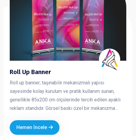
Roll Up Banner
Roll up banner; taşınabilir mekanizmalı yapısı
sayesinde kolay kurulum ve pratik kullanım sunan,
genellikle 85x200 cm ölçülerinde tercih edilen ayaklı
reklam standıdır. Görsel baskı özel bir mekanizma
içerisine sarılıdır ve kullanım sırasında yukarı doğru
çekilerek sabitlenir. Toplanmak istendiğinde ise tekrar
Hemen İncele
mekanizma içine rulo şeklinde sarılır. Hafif yapısı ve