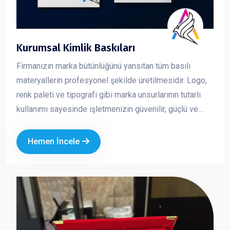
Kurumsal Kimlik Baskıları
Firmanızın marka bütünlüğünü yansıtan tüm basılı
materyallerin profesyonel şekilde üretilmesidir. Logo,
renk paleti ve tipografi gibi marka unsurlarının tutarlı
kullanımı sayesinde işletmenizin güvenilir, güçlü ve
profesyonel bir imaj sergilemesini sağlar. Kurumsal
kimlik çalışmaları, markanızın her temas noktasında
Hemen İncele
aynı kalite ve ciddiyeti göstermesine yardımcı olur.