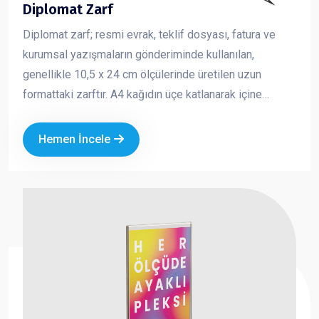
Diplomat Zarf
Diplomat zarf; resmi evrak, teklif dosyası, fatura ve
kurumsal yazışmaların gönderiminde kullanılan,
genellikle 10,5 x 24 cm ölçülerinde üretilen uzun
formattaki zarftır. A4 kağıdın üçe katlanarak içine
yerleştirilebildiği standart yapısı sayesinde iş
dünyasında en çok tercih edilen zarf türlerinden biridir.
Hemen İncele
Kurumsal logo ve iletişim bilgileriyle baskılı olarak
üretilen diplomat zarflar, markanızın profesyonel ve
güvenilir bir imaj oluşturmasına katkı sağlar.