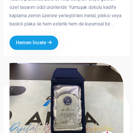
özel tasarım ödül ürünleridir. Yumuşak dokulu kadife
kaplama zemin üzerine yerleştirilen metal, pleksi veya
baskılı plaka ile hem estetik hem de kurumsal bir
görünüm sunar. Özellikle özel günlerde, törenlerde ve
anlamlı teşekkürlerde tercih edilen bu ürünler, değerli
Hemen İncele
anların kalıcı bir simgesi haline gelir.