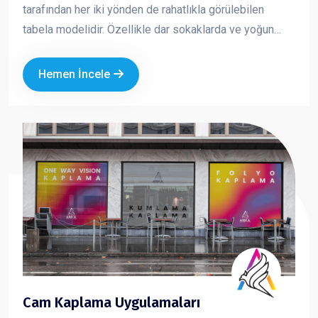
tarafından her iki yönden de rahatlıkla görülebilen
tabela modelidir. Özellikle dar sokaklarda ve yoğun
caddelerde yüksek görünürlük sağlar. Yuvarlak ve kare
formlarda üretilen yan tabelalar; ışıklı veya ışıksız
Hemen İncele
seçenekleriyle markanızın dikkat çekmesini ve
profesyonel bir imaj oluşturmasını sağlar.
Cam Kaplama Uygulamaları