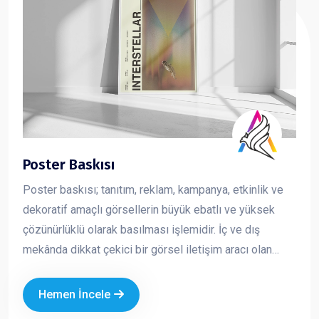
Poster Baskısı
Poster baskısı; tanıtım, reklam, kampanya, etkinlik ve
dekoratif amaçlı görsellerin büyük ebatlı ve yüksek
çözünürlüklü olarak basılması işlemidir. İç ve dış
mekânda dikkat çekici bir görsel iletişim aracı olan
posterler, markaların mesajını hızlı ve etkili şekilde
iletmesini sağlar. Kurumsal tasarım ve kaliteli baskı
Hemen İncele
teknikleriyle üretilen posterler, markanızın profesyonel