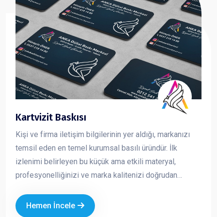
Kartvizit Baskısı
Kişi ve firma iletişim bilgilerinin yer aldığı, markanızı
temsil eden en temel kurumsal basılı üründür. İlk
izlenimi belirleyen bu küçük ama etkili materyal,
profesyonelliğinizi ve marka kalitenizi doğrudan
yansıtır. Kaliteli kağıt, doğru tasarım ve özel baskı
uygulamaları ile hazırlanan kartvizitler, firmanızın
Hemen İncele
prestijini artırır ve akılda kalıcılığını güçlendirir.