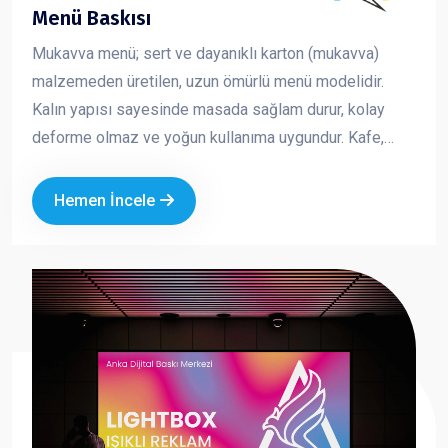
Menü Baskısı
Mukavva menü; sert ve dayanıklı karton (mukavva)
malzemeden üretilen, uzun ömürlü menü modelidir.
Kalın yapısı sayesinde masada sağlam durur, kolay
deforme olmaz ve yoğun kullanıma uygundur. Kafe,
restoran ve fast food işletmeleri için hem şık hem de
pratik bir çözümdür. Marka kimliğinizi güçlü ve düzenli
Hemen İncele
bir şekilde yansıtmanıza yardımcı olur.