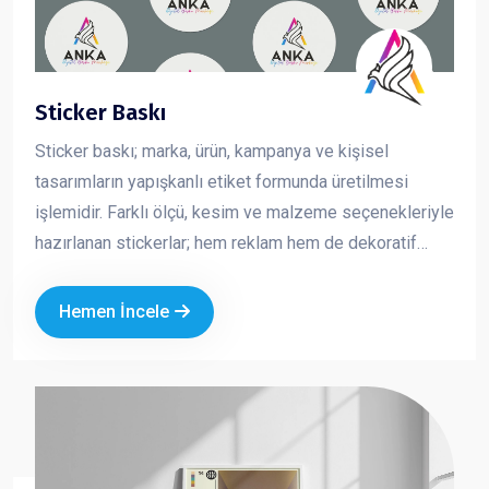
Sticker Baskı
Sticker baskı; marka, ürün, kampanya ve kişisel
tasarımların yapışkanlı etiket formunda üretilmesi
işlemidir. Farklı ölçü, kesim ve malzeme seçenekleriyle
hazırlanan stickerlar; hem reklam hem de dekoratif
amaçlı kullanılan pratik ve etkili tanıtım ürünleridir.
Kurumsal logo ve özel tasarımla üretilen sticker
Hemen İncele
baskılar, markanızın görünürlüğünü artırırken
profesyonel bir imaj oluşturmanıza katkı sağlar.