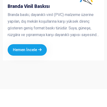
Branda Vinil Baskısı
Branda baskı; dayanıklı vinil (PVC) malzeme üzerine
yapılan, dış mekân koşullarına karşı yüksek direnç
gösteren geniş format baskı türüdür. Suya, güneşe,
rüzgâra ve yıpranmaya karşı dayanıklı yapısı sayesinde
uzun süreli açık hava reklam çalışmalarında güvenle
kullanılır. Canlı renkler ve yüksek çözünürlükte baskı
Hemen İncele
kalitesi ile markanızı uzaktan bile fark edilir hale getirir.
Ekonomik oluşu ve geniş ölçü seçenekleri sayesinde
hem kısa süreli kampanyalarda hem de kalıcı
tanıtımlarda en çok tercih edilen reklam ürünlerinden
biridir.