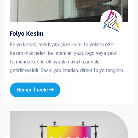
Folyo Kesim
Folyo kesim; renkli yapışkanlı vinil folyoların özel
kesim makineleri ile istenilen yazı, logo veya şekil
formunda kesilerek uygulamaya hazır hale
getirilmesidir. Baskı yapılmadan, direkt folyo renginin
kullanıldığı bu yöntem; net, keskin ve profesyonel bir
görünüm sunar. Özellikle cam, vitrin, araç ve tabela
Hemen İncele
uygulamalarında tercih edilen folyo kesim, markanızın
sade ama güçlü bir şekilde görünmesini sağlar.