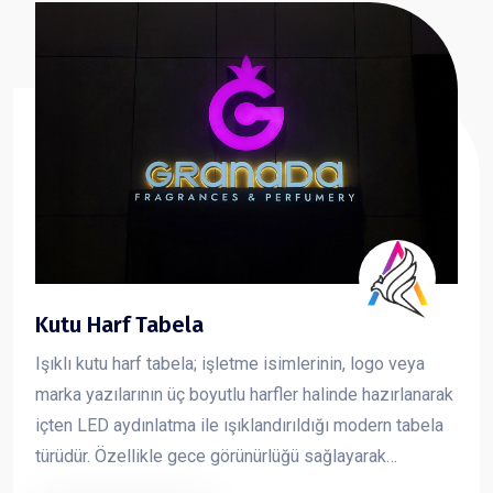
Kutu Harf Tabela
Işıklı kutu harf tabela; işletme isimlerinin, logo veya
marka yazılarının üç boyutlu harfler halinde hazırlanarak
içten LED aydınlatma ile ışıklandırıldığı modern tabela
türüdür. Özellikle gece görünürlüğü sağlayarak
markanın dikkat çekmesini sağlar ve işletmelere