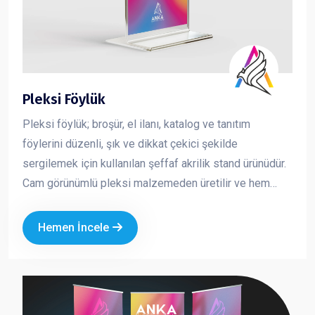
Pleksi Föylük
Pleksi föylük; broşür, el ilanı, katalog ve tanıtım
föylerini düzenli, şık ve dikkat çekici şekilde
sergilemek için kullanılan şeffaf akrilik stand ürünüdür.
Cam görünümlü pleksi malzemeden üretilir ve hem
dayanıklı hem de estetik bir sunum sağlar. İçeride
bulunan baskının net şekilde görünmesini sağlayarak
Hemen İncele
tanıtım materyallerinizin daha profesyonel durmasını
sağlar. Kurumsal alanlarda düzeni korumak ve
müşteriye güven veren bir sunum yapmak için en çok
tercih edilen masaüstü tanıtım ürünlerinden biridir.