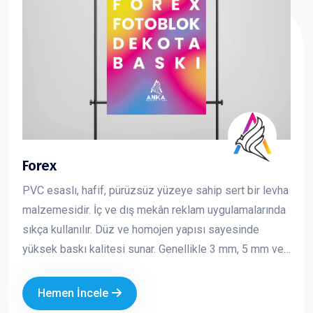
Forex
PVC esaslı, hafif, pürüzsüz yüzeye sahip sert bir levha
malzemesidir. İç ve dış mekân reklam uygulamalarında
sıkça kullanılır. Düz ve homojen yapısı sayesinde
yüksek baskı kalitesi sunar. Genellikle 3 mm, 5 mm ve
10 mm kalınlıklarda üretilir ve kolay kesilebilir,
şekillendirilebilir bir yapıya sahiptir. Reklam ve tanıtım
Hemen İncele
çalışmalarında hem ekonomik hem de şık bir çözüm