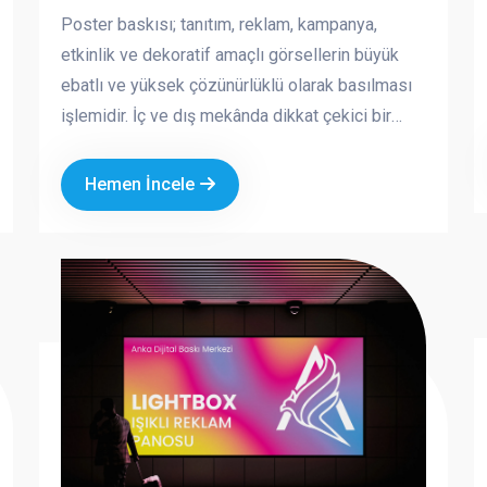
Poster baskısı; tanıtım, reklam, kampanya,
etkinlik ve dekoratif amaçlı görsellerin büyük
ebatlı ve yüksek çözünürlüklü olarak basılması
işlemidir. İç ve dış mekânda dikkat çekici bir
görsel iletişim aracı olan posterler, markaların
mesajını hızlı ve etkili şekilde iletmesini sağlar.
Hemen İncele
Kurumsal tasarım ve kaliteli baskı teknikleriyle
üretilen posterler, markanızın profesyonel ve
güçlü bir imaj oluşturmasına katkı sağlar.