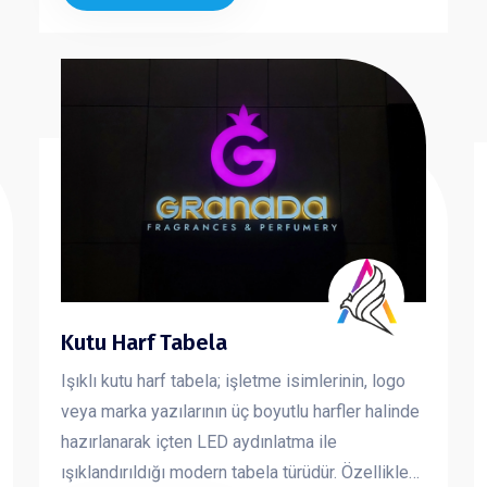
teşekkürlerde tercih edilen bu ürünler, değerli
anların kalıcı bir simgesi haline gelir.
Kutu Harf Tabela
Işıklı kutu harf tabela; işletme isimlerinin, logo
veya marka yazılarının üç boyutlu harfler halinde
hazırlanarak içten LED aydınlatma ile
ışıklandırıldığı modern tabela türüdür. Özellikle