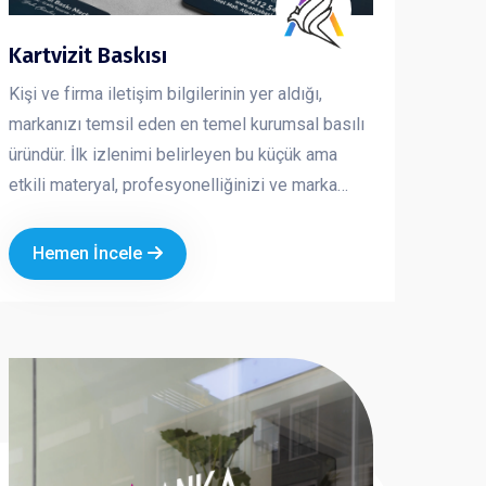
Kartvizit Baskısı
Kişi ve firma iletişim bilgilerinin yer aldığı,
markanızı temsil eden en temel kurumsal basılı
üründür. İlk izlenimi belirleyen bu küçük ama
etkili materyal, profesyonelliğinizi ve marka
kalitenizi doğrudan yansıtır. Kaliteli kağıt, doğru
tasarım ve özel baskı uygulamaları ile hazırlanan
Hemen İncele
kartvizitler, firmanızın prestijini artırır ve akılda
kalıcılığını güçlendirir.