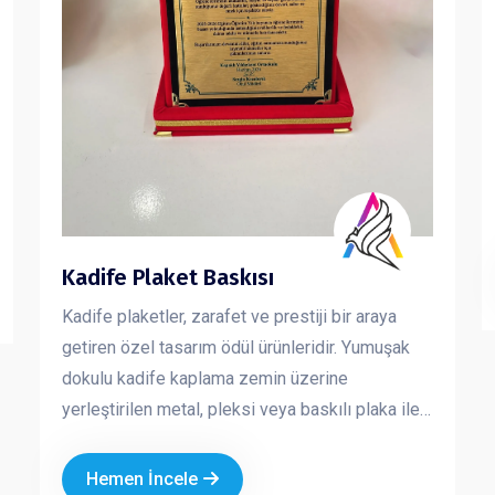
Kadife Plaket Baskısı
Kadife plaketler, zarafet ve prestiji bir araya
getiren özel tasarım ödül ürünleridir. Yumuşak
dokulu kadife kaplama zemin üzerine
yerleştirilen metal, pleksi veya baskılı plaka ile
hem estetik hem de kurumsal bir görünüm sunar.
Özellikle özel günlerde, törenlerde ve anlamlı
Hemen İncele