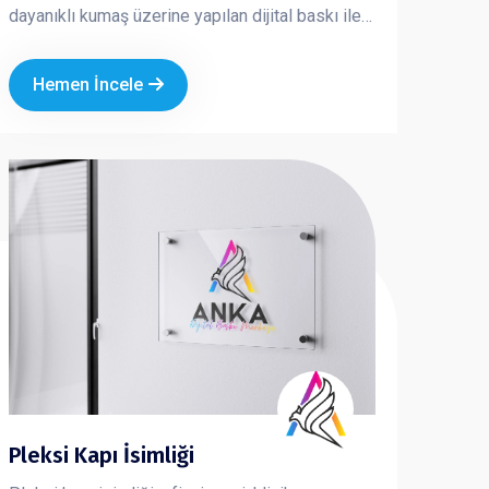
dayanıklı kumaş üzerine yapılan dijital baskı ile
üretilir ve özel direk sistemi sayesinde açık
alanlarda güvenle kullanılabilir.
Hemen İncele
Pleksi Kapı İsimliği