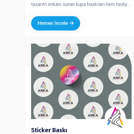
tasarım imkânı sunan kupa baskıları hem hediye
hem de kurumsal tanıtım amaçlı en çok tercih
edilen ürünlerden biridir
Hemen İncele
Sticker Baskı