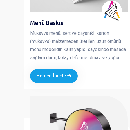
Menü Baskısı
Mukavva menü; sert ve dayanıklı karton
(mukavva) malzemeden üretilen, uzun ömürlü
menü modelidir. Kalın yapısı sayesinde masada
sağlam durur, kolay deforme olmaz ve yoğun
kullanıma uygundur. Kafe, restoran ve fast food
işletmeleri için hem şık hem de pratik bir
Hemen İncele
çözümdür. Marka kimliğinizi güçlü ve düzenli bir
şekilde yansıtmanıza yardımcı olur.