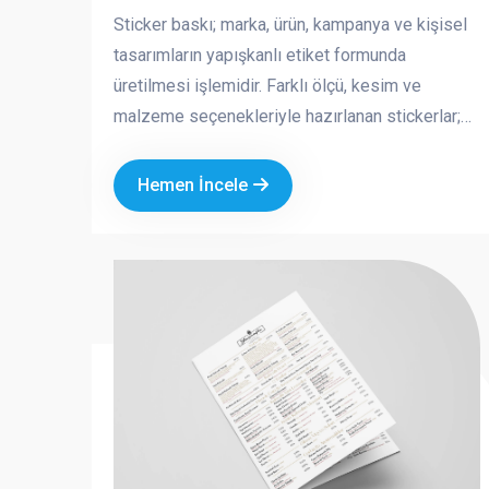
Sticker baskı; marka, ürün, kampanya ve kişisel
tasarımların yapışkanlı etiket formunda
üretilmesi işlemidir. Farklı ölçü, kesim ve
malzeme seçenekleriyle hazırlanan stickerlar;
hem reklam hem de dekoratif amaçlı kullanılan
pratik ve etkili tanıtım ürünleridir. Kurumsal logo
Hemen İncele
ve özel tasarımla üretilen sticker baskılar,
markanızın görünürlüğünü artırırken profesyonel
bir imaj oluşturmanıza katkı sağlar.