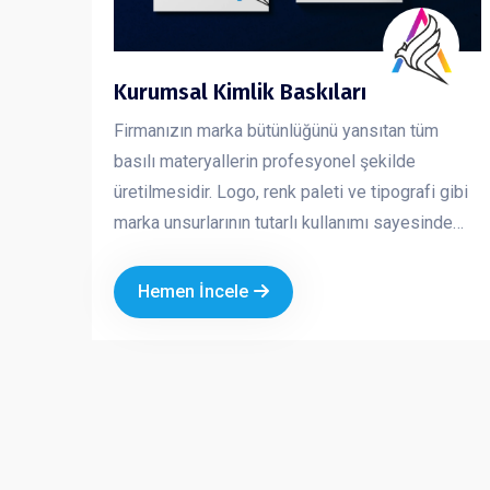
Kurumsal Kimlik Baskıları
Firmanızın marka bütünlüğünü yansıtan tüm
basılı materyallerin profesyonel şekilde
üretilmesidir. Logo, renk paleti ve tipografi gibi
marka unsurlarının tutarlı kullanımı sayesinde
işletmenizin güvenilir, güçlü ve profesyonel bir
imaj sergilemesini sağlar. Kurumsal kimlik
Hemen İncele
çalışmaları, markanızın her temas noktasında
aynı kalite ve ciddiyeti göstermesine yardımcı
olur.