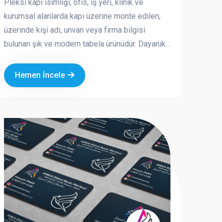
Pleksi kapı isimliği; ofis, iş yeri, klinik ve
kurumsal alanlarda kapı üzerine monte edilen,
üzerinde kişi adı, unvan veya firma bilgisi
bulunan şık ve modern tabela ürünüdür. Dayanıklı
pleksi (akrilik) malzemeden üretilir ve uzun
ömürlü yapısıyla hem iç hem dış mekânda
Hemen İncele
güvenle kullanılabilir. Kurumsal logo ve özel
tasarım seçenekleriyle hazırlanan pleksi kapı
isimlikleri, markanızın profesyonel ve düzenli
bir görünüm sunmasına katkı sağlar.