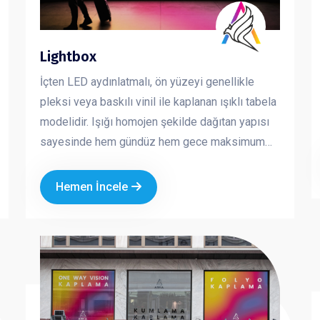
Lightbox
İçten LED aydınlatmalı, ön yüzeyi genellikle
pleksi veya baskılı vinil ile kaplanan ışıklı tabela
modelidir. Işığı homojen şekilde dağıtan yapısı
sayesinde hem gündüz hem gece maksimum
görünürlük sağlar. Mağaza cepheleri, AVM içleri
ve kurumsal alanlarda en çok tercih edilen
Hemen İncele
tabela çözümlerinden biridir. Dikkat çekici, net
ve profesyonel bir sunum sağlar.