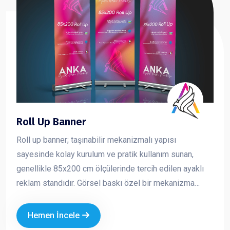
Roll Up Banner
Roll up banner; taşınabilir mekanizmalı yapısı
sayesinde kolay kurulum ve pratik kullanım sunan,
genellikle 85x200 cm ölçülerinde tercih edilen ayaklı
reklam standıdır. Görsel baskı özel bir mekanizma
içerisine sarılıdır ve kullanım sırasında yukarı doğru
çekilerek sabitlenir. Toplanmak istendiğinde ise tekrar
Hemen İncele
mekanizma içine rulo şeklinde sarılır. Hafif yapısı ve