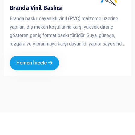
Branda Vinil Baskısı
Branda baskı; dayanıklı vinil (PVC) malzeme üzerine
yapılan, dış mekân koşullarına karşı yüksek direnç
gösteren geniş format baskı türüdür. Suya, güneşe,
rüzgâra ve yıpranmaya karşı dayanıklı yapısı sayesinde
uzun süreli açık hava reklam çalışmalarında güvenle
kullanılır. Canlı renkler ve yüksek çözünürlükte baskı
Hemen İncele
kalitesi ile markanızı uzaktan bile fark edilir hale getirir.
Ekonomik oluşu ve geniş ölçü seçenekleri sayesinde
hem kısa süreli kampanyalarda hem de kalıcı
tanıtımlarda en çok tercih edilen reklam ürünlerinden
biridir.