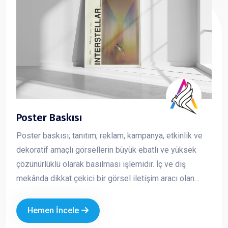
Poster Baskısı
Poster baskısı; tanıtım, reklam, kampanya, etkinlik ve
dekoratif amaçlı görsellerin büyük ebatlı ve yüksek
çözünürlüklü olarak basılması işlemidir. İç ve dış
mekânda dikkat çekici bir görsel iletişim aracı olan
posterler, markaların mesajını hızlı ve etkili şekilde
iletmesini sağlar. Kurumsal tasarım ve kaliteli baskı
Hemen İncele
teknikleriyle üretilen posterler, markanızın profesyonel