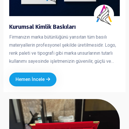
Kurumsal Kimlik Baskıları
Firmanızın marka bütünlüğünü yansıtan tüm basılı
materyallerin profesyonel şekilde üretilmesidir. Logo,
renk paleti ve tipografi gibi marka unsurlarının tutarlı
kullanımı sayesinde işletmenizin güvenilir, güçlü ve
profesyonel bir imaj sergilemesini sağlar. Kurumsal
kimlik çalışmaları, markanızın her temas noktasında
Hemen İncele
aynı kalite ve ciddiyeti göstermesine yardımcı olur.