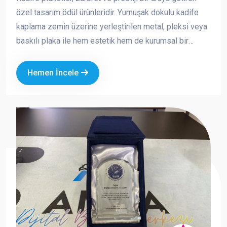
özel tasarım ödül ürünleridir. Yumuşak dokulu kadife
kaplama zemin üzerine yerleştirilen metal, pleksi veya
baskılı plaka ile hem estetik hem de kurumsal bir
görünüm sunar. Özellikle özel günlerde, törenlerde ve
anlamlı teşekkürlerde tercih edilen bu ürünler, değerli
Hemen İncele
anların kalıcı bir simgesi haline gelir.