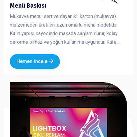
Menü Baskısı
Mukavva menü; sert ve dayanıklı karton (mukavva)
malzemeden üretilen, uzun ömürlü menü modelidir.
Kalın yapısı sayesinde masada sağlam durur, kolay
deforme olmaz ve yoğun kullanıma uygundur. Kafe,
restoran ve fast food işletmeleri için hem şık hem de
pratik bir çözümdür. Marka kimliğinizi güçlü ve düzenli
Hemen İncele
bir şekilde yansıtmanıza yardımcı olur.