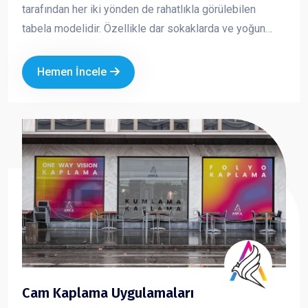
tarafından her iki yönden de rahatlıkla görülebilen
tabela modelidir. Özellikle dar sokaklarda ve yoğun
caddelerde yüksek görünürlük sağlar. Yuvarlak ve kare
formlarda üretilen yan tabelalar; ışıklı veya ışıksız
Hemen İncele
seçenekleriyle markanızın dikkat çekmesini ve
profesyonel bir imaj oluşturmasını sağlar.
Cam Kaplama Uygulamaları