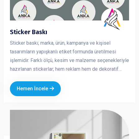
Sticker Baskı
Sticker baskı; marka, ürün, kampanya ve kişisel
tasarımların yapışkanlı etiket formunda üretilmesi
işlemidir. Farklı ölçü, kesim ve malzeme seçenekleriyle
hazırlanan stickerlar; hem reklam hem de dekoratif
amaçlı kullanılan pratik ve etkili tanıtım ürünleridir.
Kurumsal logo ve özel tasarımla üretilen sticker
Hemen İncele
baskılar, markanızın görünürlüğünü artırırken
profesyonel bir imaj oluşturmanıza katkı sağlar.