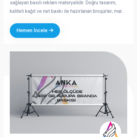
sağlayan basılı reklam materyalidir. Doğru tasarım,
kaliteli kağıt ve net baskı ile hazırlanan broşürler; marka
imajınızı güçlendirir, satışa doğrudan katkı sağlar ve
akılda kalıcılığı artırır. Fuar, açılış, kampanya, kurumsal
Hemen İncele
tanıtım ve saha dağıtımı gibi birçok alanda tercih edilen
broşürler, hem ekonomik hem de etkili bir tanıtım
aracıdır.