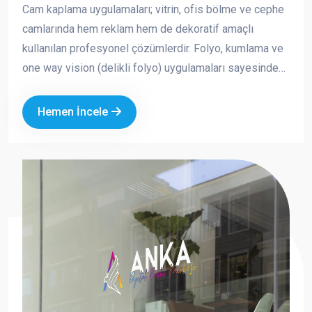
Cam kaplama uygulamaları; vitrin, ofis bölme ve cephe
camlarında hem reklam hem de dekoratif amaçlı
kullanılan profesyonel çözümlerdir. Folyo, kumlama ve
one way vision (delikli folyo) uygulamaları sayesinde
markanızın görünürlüğünü artırırken aynı zamanda
mahremiyet ve güneş kontrolü sağlayabilirsiniz.
Hemen İncele