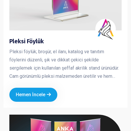
Pleksi Föylük
Pleksi föylük; broşür, el ilanı, katalog ve tanıtım
föylerini düzenli, şık ve dikkat çekici şekilde
sergilemek için kullanılan şeffaf akrilik stand ürünüdür.
Cam görünümlü pleksi malzemeden üretilir ve hem
dayanıklı hem de estetik bir sunum sağlar. İçeride
bulunan baskının net şekilde görünmesini sağlayarak
Hemen İncele
tanıtım materyallerinizin daha profesyonel durmasını
sağlar. Kurumsal alanlarda düzeni korumak ve
müşteriye güven veren bir sunum yapmak için en çok
tercih edilen masaüstü tanıtım ürünlerinden biridir.