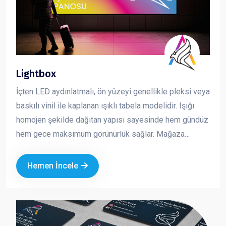
Lightbox
İçten LED aydınlatmalı, ön yüzeyi genellikle pleksi veya
baskılı vinil ile kaplanan ışıklı tabela modelidir. Işığı
homojen şekilde dağıtan yapısı sayesinde hem gündüz
hem gece maksimum görünürlük sağlar. Mağaza
cepheleri, AVM içleri ve kurumsal alanlarda en çok
tercih edilen tabela çözümlerinden biridir. Dikkat çekici,
Hemen İncele
net ve profesyonel bir sunum sağlar.