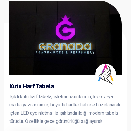
Kutu Harf Tabela
Işıklı kutu harf tabela; işletme isimlerinin, logo veya
marka yazılarının üç boyutlu harfler halinde hazırlanarak
içten LED aydınlatma ile ışıklandırıldığı modern tabela
türüdür. Özellikle gece görünürlüğü sağlayarak
markanın dikkat çekmesini sağlar ve işletmelere