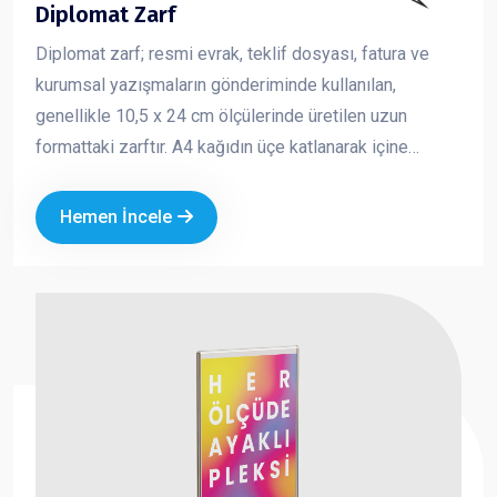
Diplomat Zarf
Diplomat zarf; resmi evrak, teklif dosyası, fatura ve
kurumsal yazışmaların gönderiminde kullanılan,
genellikle 10,5 x 24 cm ölçülerinde üretilen uzun
formattaki zarftır. A4 kağıdın üçe katlanarak içine
yerleştirilebildiği standart yapısı sayesinde iş
dünyasında en çok tercih edilen zarf türlerinden biridir.
Hemen İncele
Kurumsal logo ve iletişim bilgileriyle baskılı olarak
üretilen diplomat zarflar, markanızın profesyonel ve
güvenilir bir imaj oluşturmasına katkı sağlar.