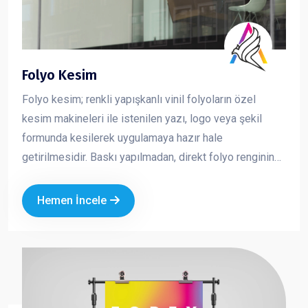
Folyo Kesim
Folyo kesim; renkli yapışkanlı vinil folyoların özel
kesim makineleri ile istenilen yazı, logo veya şekil
formunda kesilerek uygulamaya hazır hale
getirilmesidir. Baskı yapılmadan, direkt folyo renginin
kullanıldığı bu yöntem; net, keskin ve profesyonel bir
görünüm sunar. Özellikle cam, vitrin, araç ve tabela
Hemen İncele
uygulamalarında tercih edilen folyo kesim, markanızın
sade ama güçlü bir şekilde görünmesini sağlar.