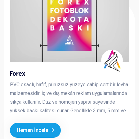
Forex
PVC esaslı, hafif, pürüzsüz yüzeye sahip sert bir levha
malzemesidir. İç ve dış mekân reklam uygulamalarında
sıkça kullanılır. Düz ve homojen yapısı sayesinde
yüksek baskı kalitesi sunar. Genellikle 3 mm, 5 mm ve
10 mm kalınlıklarda üretilir ve kolay kesilebilir,
şekillendirilebilir bir yapıya sahiptir. Reklam ve tanıtım
Hemen İncele
çalışmalarında hem ekonomik hem de şık bir çözüm