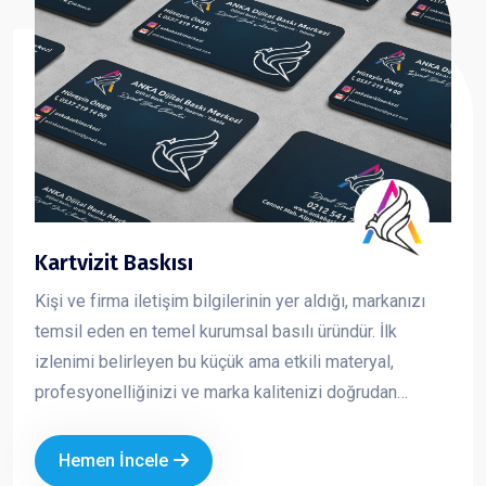
Kartvizit Baskısı
Kişi ve firma iletişim bilgilerinin yer aldığı, markanızı
temsil eden en temel kurumsal basılı üründür. İlk
izlenimi belirleyen bu küçük ama etkili materyal,
profesyonelliğinizi ve marka kalitenizi doğrudan
yansıtır. Kaliteli kağıt, doğru tasarım ve özel baskı
uygulamaları ile hazırlanan kartvizitler, firmanızın
Hemen İncele
prestijini artırır ve akılda kalıcılığını güçlendirir.