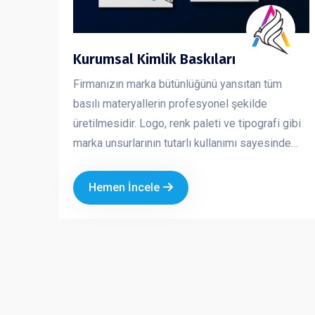
Kurumsal Kimlik Baskıları
Firmanızın marka bütünlüğünü yansıtan tüm
basılı materyallerin profesyonel şekilde
üretilmesidir. Logo, renk paleti ve tipografi gibi
marka unsurlarının tutarlı kullanımı sayesinde
işletmenizin güvenilir, güçlü ve profesyonel bir
imaj sergilemesini sağlar. Kurumsal kimlik
Hemen İncele
çalışmaları, markanızın her temas noktasında
aynı kalite ve ciddiyeti göstermesine yardımcı
olur.