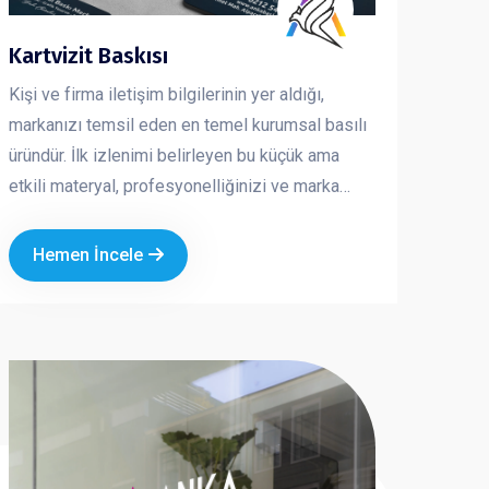
Kartvizit Baskısı
Kişi ve firma iletişim bilgilerinin yer aldığı,
markanızı temsil eden en temel kurumsal basılı
üründür. İlk izlenimi belirleyen bu küçük ama
etkili materyal, profesyonelliğinizi ve marka
kalitenizi doğrudan yansıtır. Kaliteli kağıt, doğru
tasarım ve özel baskı uygulamaları ile hazırlanan
Hemen İncele
kartvizitler, firmanızın prestijini artırır ve akılda
kalıcılığını güçlendirir.