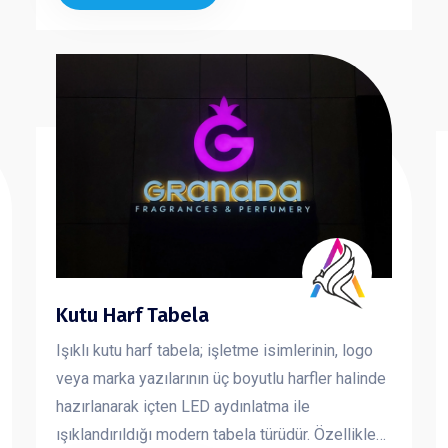
teşekkürlerde tercih edilen bu ürünler, değerli
anların kalıcı bir simgesi haline gelir.
Kutu Harf Tabela
Işıklı kutu harf tabela; işletme isimlerinin, logo
veya marka yazılarının üç boyutlu harfler halinde
hazırlanarak içten LED aydınlatma ile
ışıklandırıldığı modern tabela türüdür. Özellikle