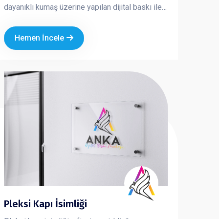
dayanıklı kumaş üzerine yapılan dijital baskı ile
üretilir ve özel direk sistemi sayesinde açık
alanlarda güvenle kullanılabilir.
Hemen İncele
Pleksi Kapı İsimliği