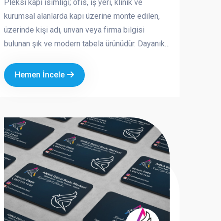
Pleksi kapı isimliği; ofis, iş yeri, klinik ve
kurumsal alanlarda kapı üzerine monte edilen,
üzerinde kişi adı, unvan veya firma bilgisi
bulunan şık ve modern tabela ürünüdür. Dayanıklı
pleksi (akrilik) malzemeden üretilir ve uzun
ömürlü yapısıyla hem iç hem dış mekânda
Hemen İncele
güvenle kullanılabilir. Kurumsal logo ve özel
tasarım seçenekleriyle hazırlanan pleksi kapı
isimlikleri, markanızın profesyonel ve düzenli
bir görünüm sunmasına katkı sağlar.