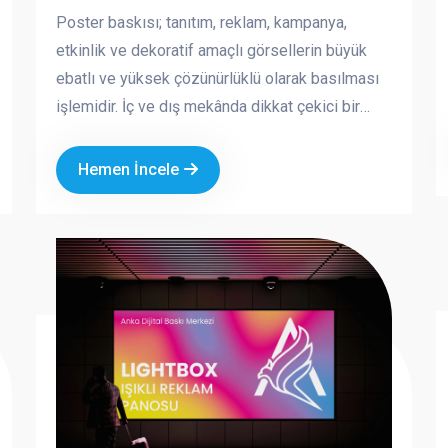
Poster baskısı; tanıtım, reklam, kampanya,
etkinlik ve dekoratif amaçlı görsellerin büyük
ebatlı ve yüksek çözünürlüklü olarak basılması
işlemidir. İç ve dış mekânda dikkat çekici bir
görsel iletişim aracı olan posterler, markaların
mesajını hızlı ve etkili şekilde iletmesini sağlar.
Hemen İncele
Kurumsal tasarım ve kaliteli baskı teknikleriyle
üretilen posterler, markanızın profesyonel ve
güçlü bir imaj oluşturmasına katkı sağlar.