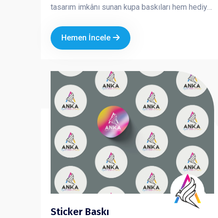
tasarım imkânı sunan kupa baskıları hem hediye
hem de kurumsal tanıtım amaçlı en çok tercih
edilen ürünlerden biridir
Hemen İncele
Sticker Baskı