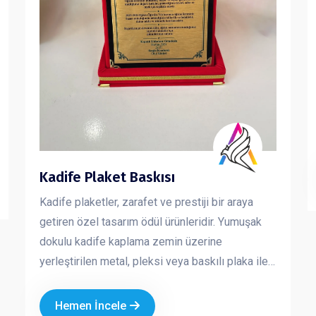
Kadife Plaket Baskısı
Kadife plaketler, zarafet ve prestiji bir araya
getiren özel tasarım ödül ürünleridir. Yumuşak
dokulu kadife kaplama zemin üzerine
yerleştirilen metal, pleksi veya baskılı plaka ile
hem estetik hem de kurumsal bir görünüm sunar.
Özellikle özel günlerde, törenlerde ve anlamlı
Hemen İncele