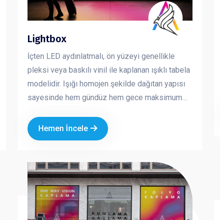
Lightbox
İçten LED aydınlatmalı, ön yüzeyi genellikle
pleksi veya baskılı vinil ile kaplanan ışıklı tabela
modelidir. Işığı homojen şekilde dağıtan yapısı
sayesinde hem gündüz hem gece maksimum
görünürlük sağlar. Mağaza cepheleri, AVM içleri
ve kurumsal alanlarda en çok tercih edilen
Hemen İncele
tabela çözümlerinden biridir. Dikkat çekici, net
ve profesyonel bir sunum sağlar.