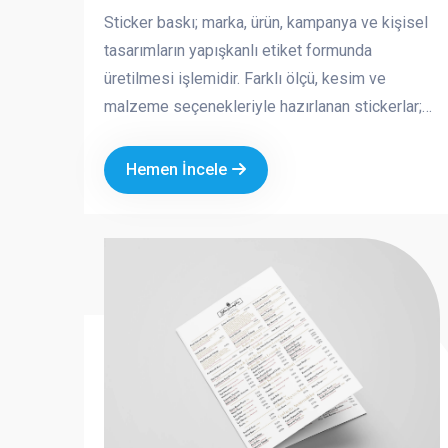
Sticker baskı; marka, ürün, kampanya ve kişisel
tasarımların yapışkanlı etiket formunda
üretilmesi işlemidir. Farklı ölçü, kesim ve
malzeme seçenekleriyle hazırlanan stickerlar;
hem reklam hem de dekoratif amaçlı kullanılan
pratik ve etkili tanıtım ürünleridir. Kurumsal logo
Hemen İncele
ve özel tasarımla üretilen sticker baskılar,
markanızın görünürlüğünü artırırken profesyonel
bir imaj oluşturmanıza katkı sağlar.