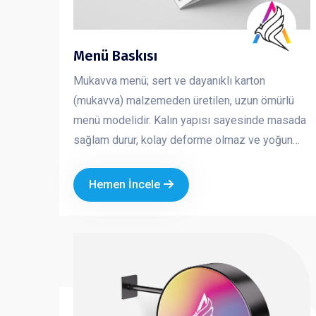
Menü Baskısı
Mukavva menü; sert ve dayanıklı karton
(mukavva) malzemeden üretilen, uzun ömürlü
menü modelidir. Kalın yapısı sayesinde masada
sağlam durur, kolay deforme olmaz ve yoğun
kullanıma uygundur. Kafe, restoran ve fast food
işletmeleri için hem şık hem de pratik bir
Hemen İncele
çözümdür. Marka kimliğinizi güçlü ve düzenli bir
şekilde yansıtmanıza yardımcı olur.